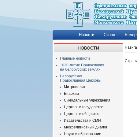
Новости
Синод
Белор
Навига
НОВОСТИ
Главные новости
Страни
1030-летие Православия
на белорусских землях
Белорусская
Православная Церковь
Митрополит
Епархии
Синодальные учреждения
Церковь и государство
Церковь и общество
Издательства и СМИ
Межрелигиозный диалог
Наука и образование