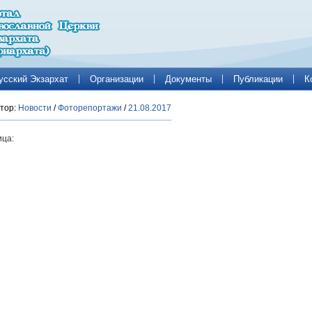
усский Экзархат
Организации
Документы
Публикации
К
тор:
Новости
/
Фоторепортажи
/
21.08.2017
ца: