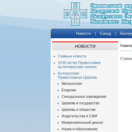
Новости
Синод
Белор
Навига
НОВОСТИ
Главные новости
Страни
1030-летие Православия
на белорусских землях
Белорусская
Православная Церковь
Митрополит
Епархии
Синодальные учреждения
Церковь и государство
Церковь и общество
Издательства и СМИ
Межрелигиозный диалог
Наука и образование