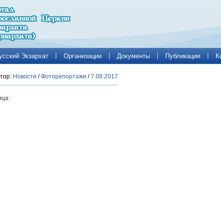
усский Экзархат
Организации
Документы
Публикации
К
тор:
Новости
/
Фоторепортажи
/
7.08.2017
ца: