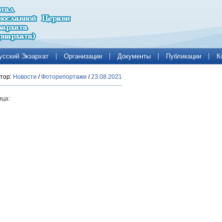
усский Экзархат
Организации
Документы
Публикации
К
тор:
Новости
/
Фоторепортажи
/
23.08.2021
ца: