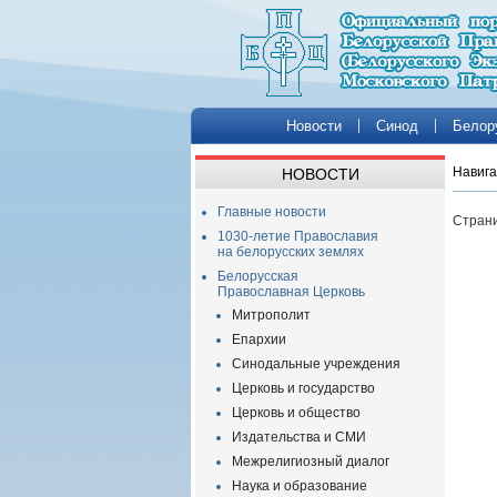
Новости
Синод
Белор
Навига
НОВОСТИ
Главные новости
Страни
1030-летие Православия
на белорусских землях
Белорусская
Православная Церковь
Митрополит
Епархии
Синодальные учреждения
Церковь и государство
Церковь и общество
Издательства и СМИ
Межрелигиозный диалог
Наука и образование