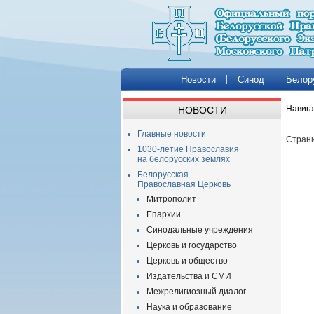
Новости
Синод
Белор
Навига
НОВОСТИ
Главные новости
Страни
1030-летие Православия
на белорусских землях
Белорусская
Православная Церковь
Митрополит
Епархии
Синодальные учреждения
Церковь и государство
Церковь и общество
Издательства и СМИ
Межрелигиозный диалог
Наука и образование