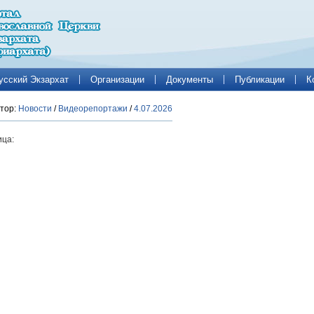
усский Экзархат
Организации
Документы
Публикации
К
тор:
Новости
/
Видеорепортажи
/
4.07.2026
ца: