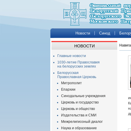
Новости
Синод
Белор
Навига
НОВОСТИ
Главные новости
1030-летие Православия
на белорусских землях
Белорусская
Православная Церковь
Митрополит
Епархии
Синодальные учреждения
и
Церковь и государство
К
н
Церковь и общество
д
Издательства и СМИ
Межрелигиозный диалог
Наука и образование