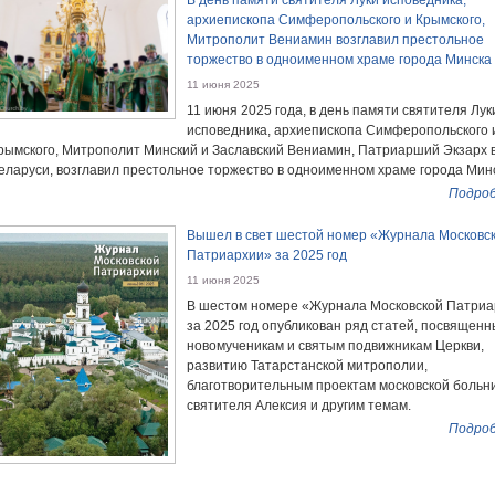
В день памяти святителя Луки исповедника,
архиепископа Симферопольского и Крымского,
Митрополит Вениамин возглавил престольное
торжество в одноименном храме города Минска
11 июня 2025
11 июня 2025 года, в день памяти святителя Лук
исповедника, архиепископа Симферопольского 
рымского, Митрополит Минский и Заславский Вениамин, Патриарший Экзарх 
еларуси, возглавил престольное торжество в одноименном храме города Мин
Подроб
Вышел в свет шестой номер «Журнала Московс
Патриархии» за 2025 год
11 июня 2025
В шестом номере «Журнала Московской Патриа
за 2025 год опубликован ряд статей, посвященн
новомученикам и святым подвижникам Церкви,
развитию Татарстанской митрополии,
благотворительным проектам московской больн
святителя Алексия и другим темам.
Подроб