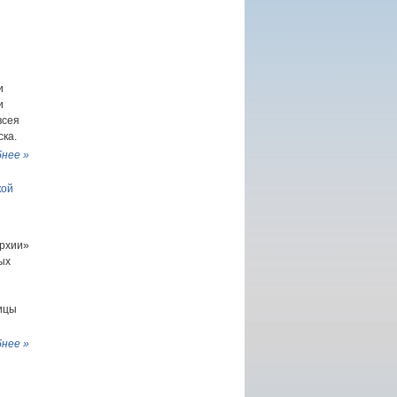
и
и
всея
ска.
нее »
кой
рхии»
ых
ицы
нее »