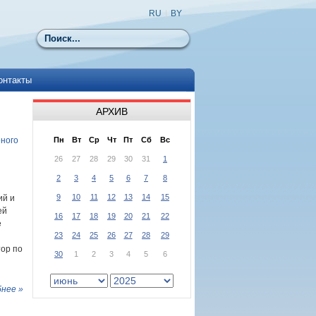
RU
|
BY
Поиск
онтакты
АРХИВ
еного
Пн
Вт
Ср
Чт
Пт
Сб
Вс
26
27
28
29
30
31
1
2
3
4
5
6
7
8
9
10
11
12
13
14
15
ий и
ей
16
17
18
19
20
21
22
е
23
24
25
26
27
28
29
й
тор по
30
1
2
3
4
5
6
нее »