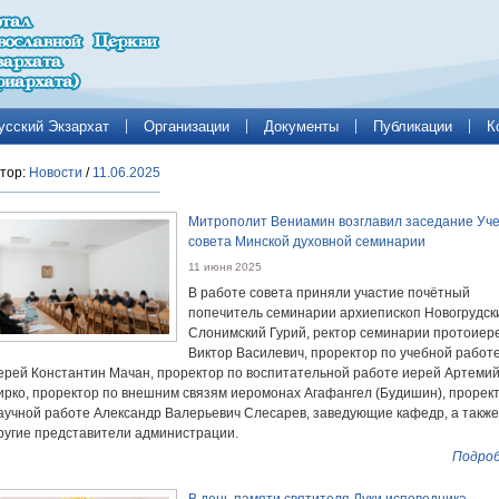
усский Экзархат
Организации
Документы
Публикации
К
тор:
Новости
/
11.06.2025
Митрополит Вениамин возглавил заседание Уч
совета Минской духовной семинарии
11 июня 2025
В работе совета приняли участие почётный
попечитель семинарии архиепископ Новогрудск
Слонимский Гурий, ректор семинарии протоиер
Виктор Василевич, проректор по учебной работ
ерей Константин Мачан, проректор по воспитательной работе иерей Артеми
ирко, проректор по внешним связям иеромонах Агафангел (Будишин), прорек
аучной работе Александр Валерьевич Слесарев, заведующие кафедр, а также
ругие представители администрации.
Подроб