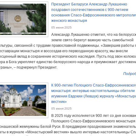
Президент Беларуси Александр Лукашенко
поздравил соотечественников с 900-летием
основания Спасо-Евфросиниевского митрополи
женского монастыря
05 июня 2025
Александр Лукашенко отметил, что на белорусс
земле свято берегут важную часть самобытной
ультуры, связанной с трудами православной подвижницы. «Завершив работы 
еставрации монастыря и воссоздав его первозданную красоту, мы внесли
есценный вклад в сохранение исторического наследия. Пусть под звон колоко
ера в Бога укрепляет единство белорусского народа и приумножает достижен
траны», – подчеркнул Президент.
Подроб
К 900-летию Полоцкого Спасо-Евфросиниевског
монастыря: интервью настоятельницы обители
игумении Евдокии (Левшук) журналу «Монастыр
вестник»
05 июня 2025
В 2025 году исполняется 900 лет со дня основа
Полоцкого Спасо-Евфросиниевского монастыря
онашеской жемчужины Белой Руси. В преддверии празднования знаменател
аты в журнале «Монастырский вестник» вышло интервью настоятельницы Сп