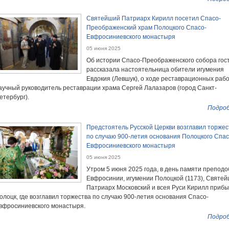
Святейший Патриарх Кирилл посетил Спасо-
Преображенский храм Полоцкого Спасо-
Евфросиниевского монастыря
05 июня 2025
Об истории Спасо-Преображенского собора гос
рассказала настоятельница обители игумения
Евдокия (Левшук), о ходе реставрационных раб
аучный руководитель реставрации храма Сергей Лалазаров (город Санкт-
етербург).
Подроб
Предстоятель Русской Церкви возглавил торжес
по случаю 900-летия основания Полоцкого Спас
Евфросиниевского монастыря
05 июня 2025
Утром 5 июня 2025 года, в день памяти препод
Евфросинии, игумении Полоцкой (1173), Святе
Патриарх Московский и всея Руси Кирилл прибы
олоцк, где возглавил торжества по случаю 900-летия основания Спасо-
вфросиниевского монастыря.
Подроб