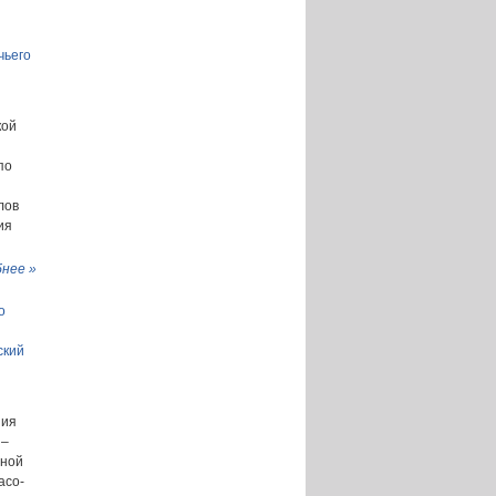
чьего
кой
по
лов
ия
нее »
о
ский
ния
 –
ьной
асо-