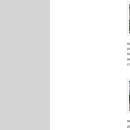
к
р
б
в
с
м
д