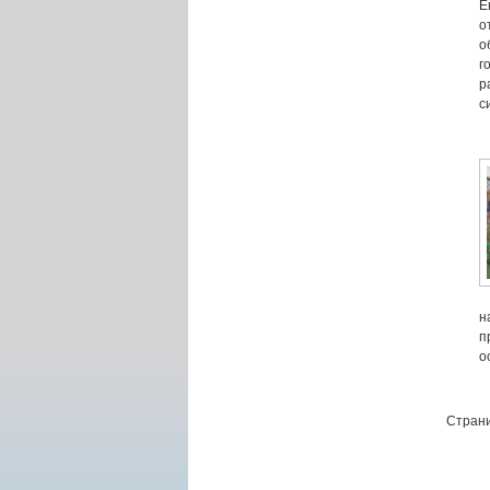
Е
о
о
г
р
с
н
п
о
Страни