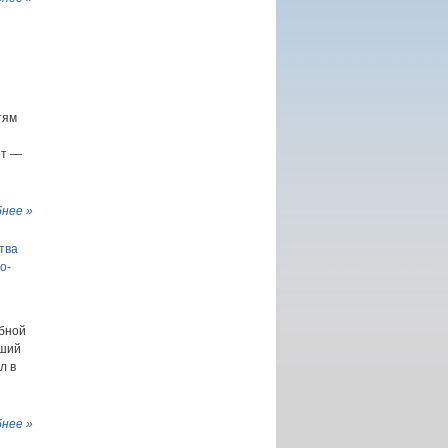
тям
от —
нее »
тва
о-
обной
йший
л в
нее »