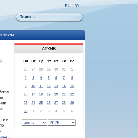
RU
|
BY
Поиск
онтакты
АРХИВ
ой
Пн
Вт
Ср
Чт
Пт
Сб
Вс
26
27
28
29
30
31
1
2
3
4
5
6
7
8
9
10
11
12
13
14
15
йском
16
17
18
19
20
21
22
ая
23
24
25
26
27
28
29
ении
ого
30
1
2
3
4
5
6
сти и
по
.
нее »