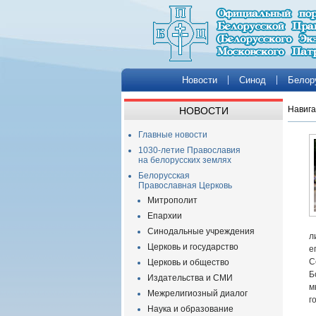
Новости
Синод
Белор
Навига
НОВОСТИ
Главные новости
1030-летие Православия
на белорусских землях
Белорусская
Православная Церковь
Митрополит
Епархии
Синодальные учреждения
л
Церковь и государство
е
С
Церковь и общество
Б
Издательства и СМИ
м
Межрелигиозный диалог
г
Наука и образование