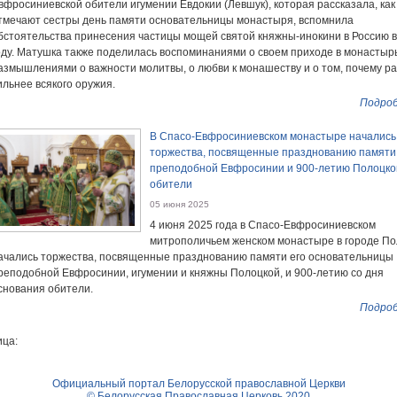
вфросиниевской обители игумении Евдокии (Левшук), которая рассказала, как
тмечают сестры день памяти основательницы монастыря, вспомнила
бстоятельства принесения частицы мощей святой княжны-инокини в Россию в
оду. Матушка также поделилась воспоминаниями о своем приходе в монастырь
азмышлениями о важности молитвы, о любви к монашеству и о том, почему р
ильнее всякого оружия.
Подроб
В Спасо-Евфросиниевском монастыре начались
торжества, посвященные празднованию памяти
преподобной Евфросинии и 900-летию Полоцко
обители
05 июня 2025
4 июня 2025 года в Спасо-Евфросиниевском
митрополичьем женском монастыре в городе По
ачались торжества, посвященные празднованию памяти его основательницы
реподобной Евфросинии, игумении и княжны Полоцкой, и 900-летию со дня
снования обители.
Подроб
ца:
Официальный портал Белорусской православной Церкви
© Белорусская Православная Церковь 2020