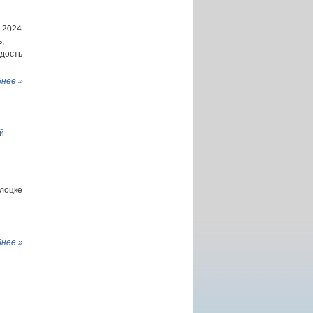
 2024
,
адость
нее »
й
лоцке
нее »