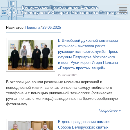
Белорусская Православная Церковь
(Белорусский Экзархат Московского Патриархата)
Новости
29.06.2025
Навигатор:
/
В Витебской духовной семинарии
открылась выставка работ
руководителя фотослужбы Пресс-
службы Патриарха Московского
и всея Руси иерея Игоря Палкина
«Радость простых вещей»
29 июня 2025
В экспозицию вошли различные моменты церковной и
повседневной жизни, запечатленные на камеру мобильного
телефона и с помощью уникальной технологии (оптическая
ручная печать с монитора) выведенные на бромо-серебрянную
фотобумагу.
Подробнее »
В день празднования памяти
Собора Белорусских святых