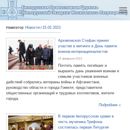
Белорусская Православная Церковь
(Белорусский Экзархат Московского Патриархата)
Новости
15.02.2021
Навигатор:
/
Архиепископ Стефан принял
участие в митинге в День памяти
воинов-интернационалистов
15 февраля 2021
Почтить память погибших и
выразить дань уважения воинам и
семьям участников военных
действий собрались ветераны войны в Афганистане,
руководство области и города Гомеля, представители
общественных организаций и трудовых коллективов, жители
города.
Подробнее »
В первом белорусском храме в
честь мученика Трифона
состоялась первая Литургия