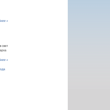
нее »
в свет
иарха
нее »
рода