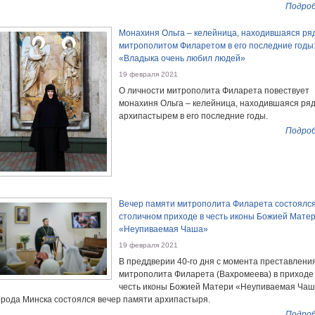
Подроб
Монахиня Ольга – келейница, находившаяся ря
митрополитом Филаретом в его последние годы
«Владыка очень любил людей»
19 февраля 2021
О личности митрополита Филарета повествует
монахиня Ольга – келейница, находившаяся ряд
архипастырем в его последние годы.
Подроб
Вечер памяти митрополита Филарета состоялся
столичном приходе в честь иконы Божией Мате
«Неупиваемая Чаша»
19 февраля 2021
В преддверии 40-го дня с момента преставлени
митрополита Филарета (Вахромеева) в приходе
честь иконы Божией Матери «Неупиваемая Ча
орода Минска состоялся вечер памяти архипастыря.
Подроб