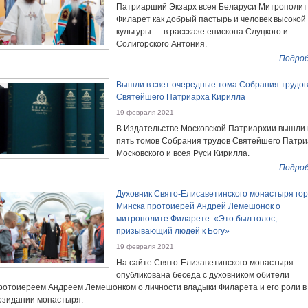
Патриарший Экзарх всея Беларуси Митрополит
Филарет как добрый пастырь и человек высокой
культуры — в рассказе епископа Слуцкого и
Солигорского Антония.
Подроб
Вышли в свет очередные тома Собрания трудов
Святейшего Патриарха Кирилла
19 февраля 2021
В Издательстве Московской Патриархии вышли 
пять томов Собрания трудов Святейшего Патр
Московского и всея Руси Кирилла.
Подроб
Духовник Свято-Елисаветинского монастыря го
Минска протоиерей Андрей Лемешонок о
митрополите Филарете: «Это был голос,
призывающий людей к Богу»
19 февраля 2021
На сайте Свято-Елизаветинского монастыря
опубликована беседа с духовником обители
ротоиереем Андреем Лемешонком о личности владыки Филарета и его роли в
озидании монастыря.