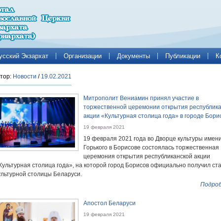
усский Экзархат
Организации
Документы
Публикации
К
тор:
Новости
/
19.02.2021
Митрополит Вениамин принял участие в
торжественной церемонии открытия республик
акции «Культурная столица года» в городе Бори
19 февраля 2021
19 февраля 2021 года во Дворце культуры имени
Горького в Борисове состоялась торжественная
церемония открытия республиканской акции
Культурная столица года», на которой город Борисов официально получил ст
ультурной столицы Беларуси.
Подроб
Апостол Беларуси
19 февраля 2021