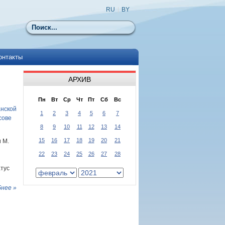
RU
|
BY
Поиск
онтакты
АРХИВ
Пн
Вт
Ср
Чт
Пт
Сб
Вс
анской
1
2
3
4
5
6
7
сове
8
9
10
11
12
13
14
15
16
17
18
19
20
21
 М.
22
23
24
25
26
27
28
атус
нее »