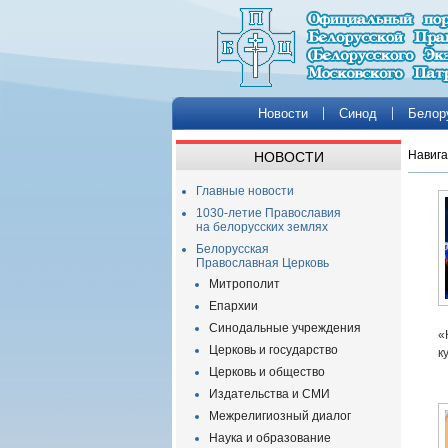
Новости
Синод
Белор
Навига
НОВОСТИ
Главные новости
1030-летие Православия
на белорусских землях
Белорусская
Православная Церковь
Митрополит
Епархии
Синодальные учреждения
«
Церковь и государство
к
Церковь и общество
Издательства и СМИ
Межрелигиозный диалог
Наука и образование