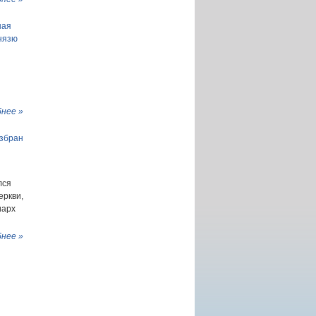
ная
нязю
нее »
збран
лся
еркви,
иарх
нее »