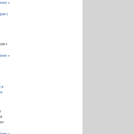
нее »
дом с
:
ом с
нее »
 в
ри
я
 в
ша»
нее »