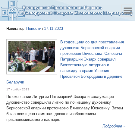
Белорусская Православная Церковь
(Белорусский Экзархат Московского Патриархата)
Новости
17.11.2023
Навигатор:
/
В годовщину со дня преставления
духовника Борисовской епархии
протоиерея Вячеслава Юхновича
Патриарший Экзарх совершил
Божественную литургию и
панихиду в храме Успения
Пресвятой Богородицы в деревне
Беларучи
17 ноября 2023
По окончании Литургии Патриарший Экзарх и сослужащее
духовенство совершили литию по почившему духовнику
Борисовской епархии протоиерею Вячеславу Юхновичу. Затем
была освящена памятная доска с изображением
приснопоминаемого пастыря.
Подробнее »