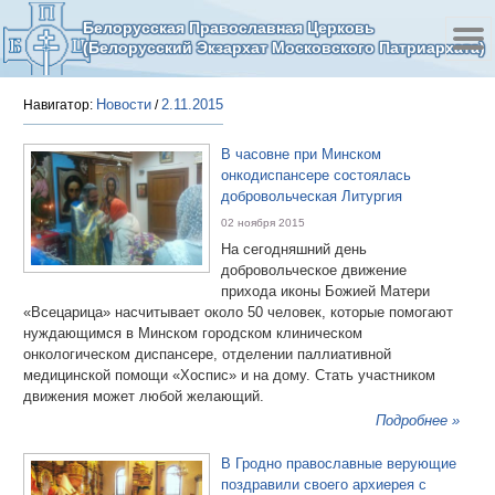
Белорусская Православная Церковь
(Белорусский Экзархат Московского Патриархата)
Новости
2.11.2015
Навигатор:
/
В часовне при Минском
онкодиспансере состоялась
добровольческая Литургия
02 ноября 2015
На сегодняшний день
добровольческое движение
прихода иконы Божией Матери
«Всецарица» насчитывает около 50 человек, которые помогают
нуждающимся в Минском городском клиническом
онкологическом диспансере, отделении паллиативной
медицинской помощи «Хоспис» и на дому. Стать участником
движения может любой желающий.
Подробнее »
В Гродно православные верующие
поздравили своего архиерея с