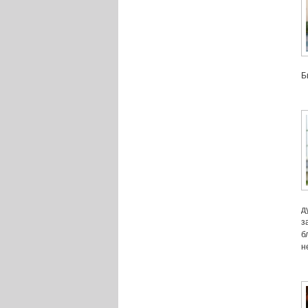
Б
д
з
б
н