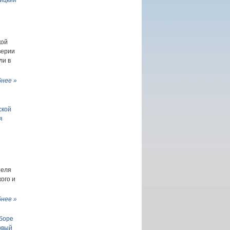
ицкий
кой
верии
ли в
нее »
ской
я
теля
ого и
нее »
оборе
рвый