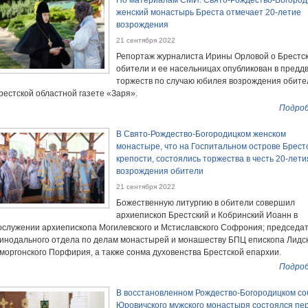
По материалам СМИ: Свято-Рождество-Богород
женский монастырь Бреста отмечает 20-летие
возрождения
21 сентября 2022
Репортаж журналиста Ирины Орловой о Брестс
обители и ее насельницах опубликован в предд
торжеств по случаю юбилея возрождения обите
рестской областной газете «Заря».
Подроб
В Свято-Рождество-Богородицком женском
монастыре, что на Госпитальном острове Брест
крепости, состоялись торжества в честь 20-лети
возрождения обители
21 сентября 2022
Божественную литургию в обители совершил
архиепископ Брестский и Кобринский Иоанн в
ослужении архиепископа Могилевского и Мстиславского Софрония; председа
инодального отдела по делам монастырей и монашеству БПЦ епископа Лидск
моргонского Порфирия, а также сонма духовенства Брестской епархии.
Подроб
В восстановленном Рождество-Богородицком с
Юровичского мужского монастыря состоялся пе