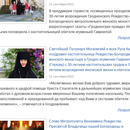
21 сентября 2022
В преддверии торжеств, посвященных праздно
30-летия возрождения Гродненского Рождество-
Богородичного митрополичьего женского монас
корреспондент газеты «Гродненская правда» И
ычек поговорила с настоятельницей обители игуменьей Гавриилой.
Подроб
Святейший Патриарх Московский и всея Руси К
поздравил настоятельницу Рождество-Богороди
женского монастыря в Гродно игумению Гавриил
(Глухову) с 30-летием настоятельских трудов и 3
летием возрождения иноческой жизни в обител
21 сентября 2022
«Молитвенно желаю Вам доброго здравия, мира
ушевного и щедрой помощи Христа Спасителя в дальнейших игуменских труд
аботах о духовном возрастании вверенных Вашему попечению насельниц. По
лагословенной и прерадованной да пребывает над Вами и сестрами обители
еизменно», – отмечается в поздравлении.
Подроб
Слово Митрополита Вениамина Рождество.
Пресвятой Владычицы нашей Богородицы и