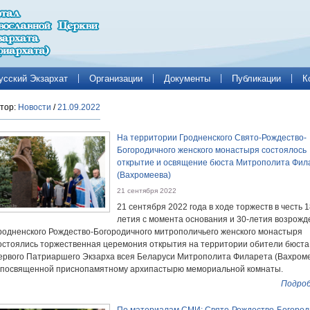
усский Экзархат
Организации
Документы
Публикации
К
тор:
Новости
/
21.09.2022
На территории Гродненского Свято-Рождество-
Богородичного женского монастыря состоялось
открытие и освящение бюста Митрополита Фил
(Вахромеева)
21 сентября 2022
21 сентября 2022 года в ходе торжеств в честь 1
летия с момента основания и 30-летия возрожд
родненского Рождество-Богородичного митрополичьего женского монастыря
остоялись торжественная церемония открытия на территории обители бюста
ервого Патриаршего Экзарха всея Беларуси Митрополита Филарета (Вахром
 посвященной приснопамятному архипастырю мемориальной комнаты.
Подроб