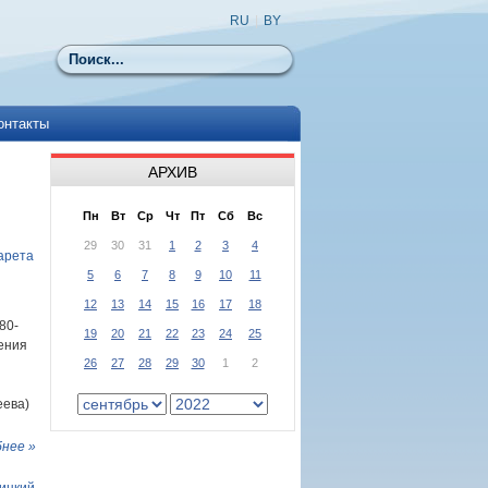
RU
|
BY
Поиск
онтакты
АРХИВ
Пн
Вт
Ср
Чт
Пт
Сб
Вс
29
30
31
1
2
3
4
арета
5
6
7
8
9
10
11
12
13
14
15
16
17
18
80-
19
20
21
22
23
24
25
ения
26
27
28
29
30
1
2
еева)
нее »