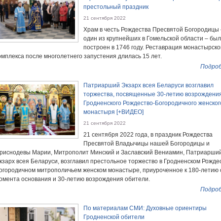
престольный праздник
21 сентября 2022
Храм в честь Рождества Пресвятой Богородицы 
один из крупнейших в Гомельской области – был
построен в 1746 году. Реставрация монастырско
омплекса после многолетнего запустения длилась 15 лет.
Подроб
Патриарший Экзарх всея Беларуси возглавил
торжества, посвященные 30-летию возрождени
Гродненского Рождество-Богородичного женског
монастыря [+ВИДЕО]
21 сентября 2022
21 сентября 2022 года, в праздник Рождества
Пресвятой Владычицы нашей Богородицы и
риснодевы Марии, Митрополит Минский и Заславский Вениамин, Патриарши
кзарх всея Беларуси, возглавил престольное торжество в Гродненском Рожде
огородичном митрополичьем женском монастыре, приуроченное к 180-летию 
омента основания и 30-летию возрождения обители.
Подроб
По материалам СМИ: Духовные ориентиры
Гродненской обители