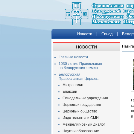
Новости
Синод
Белор
Навига
НОВОСТИ
Главные новости
1030-летие Православия
на белорусских землях
Белорусская
Православная Церковь
Митрополит
Епархии
Синодальные учреждения
Г
Церковь и государство
с
п
Церковь и общество
и
Издательства и СМИ
Межрелигиозный диалог
Наука и образование