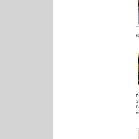
к
П
Э
Б
м