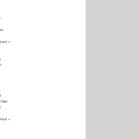
–
го
нее »
я
о
й
ство-
с
нее »