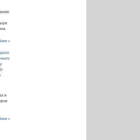
ванию
тыря
нна
нее »
ирилл
чного
у
0-
и
ах и
кров
нее »