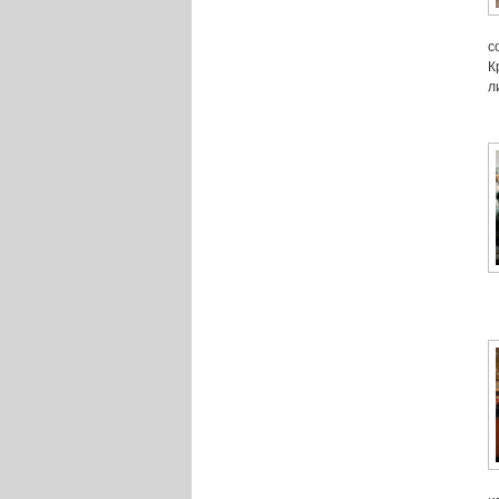
с
К
л