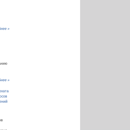
нее »
анию
нее »
рхата
осов
мений
ов