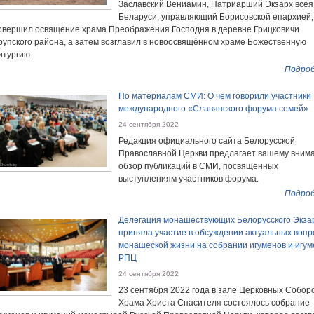
Заславский Вениамин, Патриарший Экзарх всея
Беларуси, управляющий Борисовской епархией,
овершил освящение храма Преображения Господня в деревне Грицковичи
рупского района, а затем возглавил в новоосвящённом храме Божественную
итургию.
Подроб
По материалам СМИ: О чем говорили участники
международного «Славянского форума семей»
24 сентября 2022
Редакция официального сайта Белорусской
Православной Церкви предлагает вашему вним
обзор публикаций в СМИ, посвященных
выступлениям участников форума.
Подроб
Делегация монашествующих Белорусского Экза
приняла участие в обсуждении актуальных вопр
монашеской жизни на собрании игуменов и игу
РПЦ
24 сентября 2022
23 сентября 2022 года в зале Церковных Собор
Храма Христа Спасителя состоялось собрание