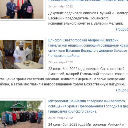
Любанским районным исполнительным комитет
24 сентября 2022
Документ подписали епископ Слуцкий и Солиго
Евсевий и председатель Любанского
исполнительного комитета Валерий Мельник.
Подроб
Епископ Светлогорский Амвросий, викарий
Гомельской епархии, совершил освящение храм
святителя Василия Великого в деревне Залесье
Чечерского района
24 сентября 2022
23 сентября 2022 года епископ Светлогорский
Амвросий, викарий Гомельской епархии, соверш
священие храма святителя Василия Великого в деревне Залесье Чечерского
айона, а затем возглавил в новоосвященном храме Божественную литургию.
Подроб
Митрополит Вениамин совершил чин великого
освящения храма Преображения Господня в де
Грицковичи Крупского района
24 сентября 2022
24 сентября 2022 года Митрополит Минский и