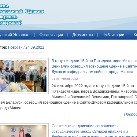
усский Экзархат
Организации
Документы
Публикации
К
тор:
Новости
/
24.09.2022
В канун Недели 15-й по Пятидесятнице Митроп
Вениамин совершил всенощное бдение в Свято
Духовом кафедральном соборе города Минска
24 сентября 2022
24 сентября 2022 года, в канун Недели 15-й по
Пятидесятнице, перед Воздвижением, Митропо
Минский и Заславский Вениамин, Патриарший Э
сея Беларуси, совершил всенощное бдение в Свято-Духовом кафедральном с
орода Минска.
Подроб
Состоялось подписание соглашения о
сотрудничестве между Слуцкой епархией и