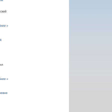
ом
рский
нее »
а
ил
нее »
ревне