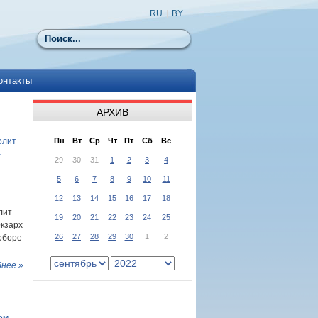
RU
|
BY
Поиск
онтакты
АРХИВ
олит
Пн
Вт
Ср
Чт
Пт
Сб
Вс
-
29
30
31
1
2
3
4
5
6
7
8
9
10
11
12
13
14
15
16
17
18
лит
19
20
21
22
23
24
25
кзарх
26
27
28
29
30
1
2
оборе
нее »