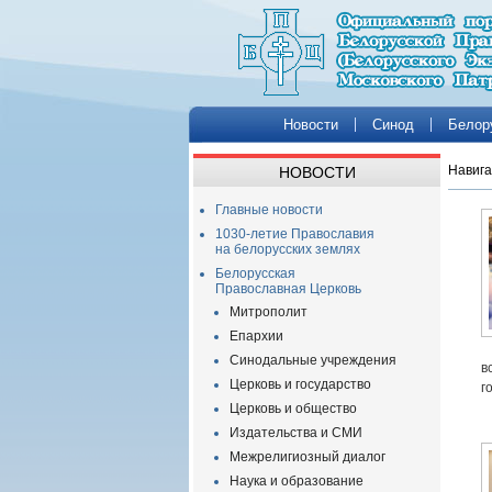
Новости
Синод
Белор
Навига
НОВОСТИ
Главные новости
1030-летие Православия
на белорусских землях
Белорусская
Православная Церковь
Митрополит
Епархии
Синодальные учреждения
в
Церковь и государство
г
Церковь и общество
Издательства и СМИ
Межрелигиозный диалог
Наука и образование