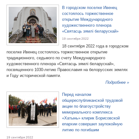
В городском поселке Ивенец
состоялось торжественное
открытие Международного
художественного пленэра
«Святасць зямлі беларускай»
19 сентября 2022
18 сентября 2022 года в городском
поселке Ивенец состоялось торжественное открытие
традиционного, седьмого по счету Международного
художественного пленэра «Святасць зямлі беларускай»,
посвященного 1030-летию Православия на белорусских землях
и Году исторической памяти.
Подробнее »
Перед началом
общереспубликанской трудовой
акции по благоустройству
мемориального комплекса
«Хатынь» клирик Борисовской
епархии совершил заупокойную
литию по погибшим
19 сентября 2022