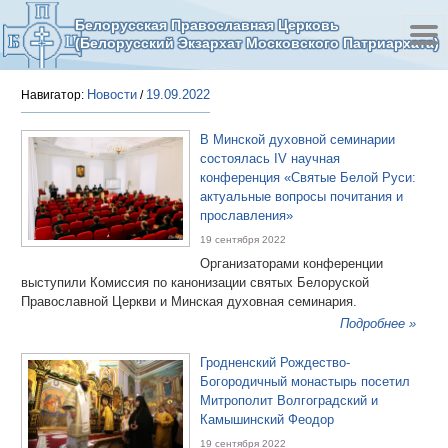
Белорусская Православная Церковь
(Белорусский Экзархат Московского Патриархата)
Новости
19.09.2022
Навигатор:
/
В Минской духовной семинарии
состоялась IV научная
конференция «Святые Белой Руси:
актуальные вопросы почитания и
прославления»
19 сентября 2022
Организаторами конференции
выступили Комиссия по канонизации святых Белоруской
Православной Церкви и Минская духовная семинария.
Подробнее »
Гродненский Рождество-
Богородичный монастырь посетил
Митрополит Волгоградский и
Камышинский Феодор
19 сентября 2022