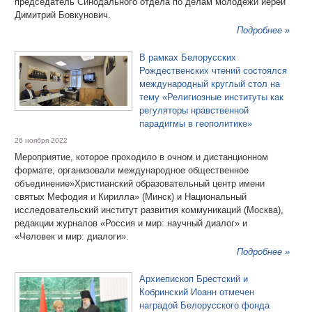
председатель Синодального отдела по делам молодежи иерей
Димитрий Бовкунович.
Подробнее »
В рамках Белорусских
Рождественских чтений состоялся
международный круглый стол на
тему «Религиозные институты как
регуляторы нравственной
парадигмы в геополитике»
26 ноября 2022
Мероприятие, которое проходило в очном и дистанционном
формате, организовали международное общественное
объединение»Христианский образовательный центр имени
святых Мефодия и Кирилла» (Минск) и Национальный
исследовательский институт развития коммуникаций (Москва),
редакции журналов «Россия и мир: научный диалог» и
«Человек и мир: диалоги».
Подробнее »
Архиепископ Брестский и
Кобринский Иоанн отмечен
наградой Белорусского фонда