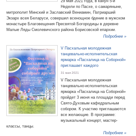
29 мая 2021 года, в канун 5-й
Недели по Пасхе, о самаряныне,
митрополит Минский и Заславский Вениамин, Патриарший
Экзарх всея Беларуси, совершил всенощное бдение в мужском
монастыре Благовещения Пресвятой Богородицы в деревне
Малые Ляды Смолевичского района Борисовской епархии.
Подробнее »
V Пасхальная молодежная
танцевально-исполнительская
ярмарка «Пасхалица на Соборной»
приглашает каждого
31 мая 2021
V Пасхальная молодежная
танцевально-исполнительская
ярмарка «Пасхалица на Соборной»
пройдет 3 июня на площади перед
Свято-Духовым кафедральным
собором. К участию приглашаются
все желающие. В программе:
музыкальный концерт, мастер-
классы, танцы.
Подробнее »