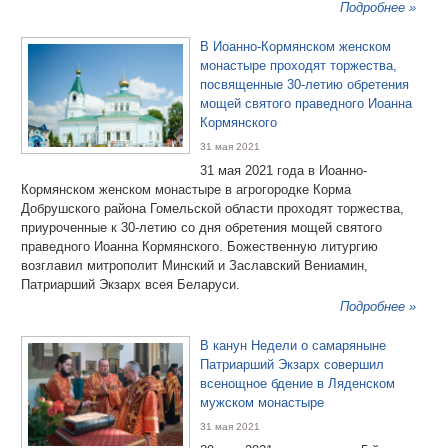
Подробнее »
В Иоанно-Кормянском женском
монастыре проходят торжества,
посвященные 30-летию обретения
мощей святого праведного Иоанна
Кормянского
31 мая 2021
31 мая 2021 года в Иоанно-
Кормянском женском монастыре в агрогородке Корма
Добрушского района Гомельской области проходят торжества,
приуроченные к 30-летию со дня обретения мощей святого
праведного Иоанна Кормянского. Божественную литургию
возглавил митрополит Минский и Заславский Вениамин,
Патриарший Экзарх всея Беларуси.
Подробнее »
В канун Недели о самаряныне
Патриарший Экзарх совершил
всенощное бдение в Ляденском
мужском монастыре
31 мая 2021