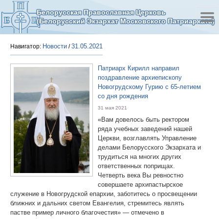
Белорусская Православная Церковь
(Белорусский Экзархат Московского Патриархата)
Новости
31.05.2021
Навигатор:
/
Патриарх Кирилл направил
поздравление архиепископу
Новогрудскому Гурию с 65-летием
со дня рождения
31 мая 2021
«Вам довелось быть ректором
ряда учебных заведений нашей
Церкви, возглавлять Управление
делами Белорусского Экзархата и
трудиться на многих других
ответственных поприщах.
Четверть века Вы ревностно
совершаете архипастырское
служение в Новогрудской епархии, заботитесь о просвещении
ближних и дальних светом Евангелия, стремитесь являть
пастве пример личного благочестия» — отмечено в