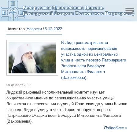
Белорусская Православная Церковь
(Белорусский Экзархат Московского Патриархата)
Новости
5.12.2022
Навигатор:
/
В Лиде рассматривается
возможность переименования
участка одной из центральных
улиц в честь первого Патриаршего
Экзарха всея Беларуси
Митрополита Филарета
(Вахромеева)
05 декабря 2022
Лидский районный исполнительный комитет изучает
общественное мнение по переименованию участка улицы
Ленинская от пересечения с улицей Советская до улицы Качана
в городе Лиде в улицу в честь Героя Беларуси, первого
Патриаршего Экзарха всея Беларуси Митрополита Филарета
(Вахромеева).
Подробнее »