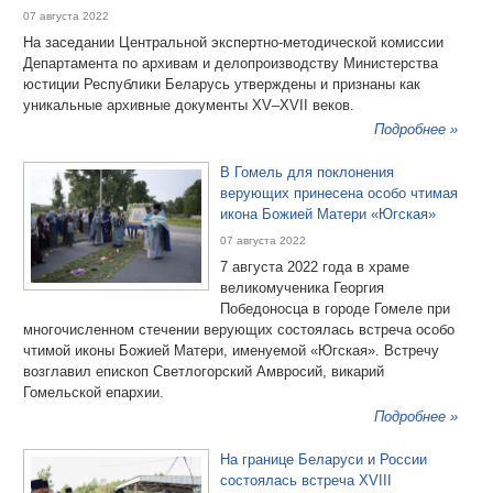
07 августа 2022
На заседании Центральной экспертно-методической комиссии
Департамента по архивам и делопроизводству Министерства
юстиции Республики Беларусь утверждены и признаны как
уникальные архивные документы XV–XVІІ веков.
Подробнее »
В Гомель для поклонения
верующих принесена особо чтимая
икона Божией Матери «Югская»
07 августа 2022
7 августа 2022 года в храме
великомученика Георгия
Победоносца в городе Гомеле при
многочисленном стечении верующих состоялась встреча особо
чтимой иконы Божией Матери, именуемой «Югская». Встречу
возглавил епископ Светлогорский Амвросий, викарий
Гомельской епархии.
Подробнее »
На границе Беларуси и России
состоялась встреча XVIII