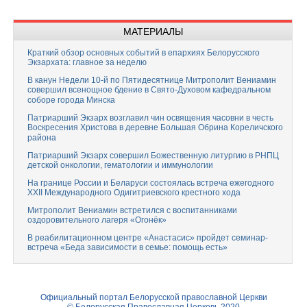
МАТЕРИАЛЫ
Краткий обзор основных событий в епархиях Белорусского
Экзархата: главное за неделю
В канун Недели 10-й по Пятидесятнице Митрополит Вениамин
совершил всенощное бдение в Свято-Духовом кафедральном
соборе города Минска
Патриарший Экзарх возглавил чин освящения часовни в честь
Воскресения Христова в деревне Большая Обрина Кореличского
района
Патриарший Экзарх совершил Божественную литургию в РНПЦ
детской онкологии, гематологии и иммунологии
На границе России и Беларуси состоялась встреча ежегодного
XXII Международного Одигитриевского крестного хода
Митрополит Вениамин встретился с воспитанниками
оздоровительного лагеря «Огонёк»
В реабилитационном центре «Анастасис» пройдет семинар-
встреча «Беда зависимости в семье: помощь есть»
Официальный портал Белорусской православной Церкви