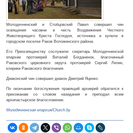
Молодечненский и Стобцовский Павел совершил чин
освящения часовни в честь Воздвижения Честного
Животворящего Креста Господня, источника и купели в
городском поселке Раков Воложинского района.
Его Преосвященству сослужили: секретарь Молодечненской
епархии протоиерей Виталий Богданенок, благочинный
Раковского церковного округа протоиерей Сергий Лепин,
клирики Раковского благочиния.
Диаконский чин совершил диакон Дмитрий Яценко.
По окончании богослужения правящий архиерей обратился к
прихожанам со словом назидания и преподал всем
архипастырское благословение.
Молодечненская епархия
/
Church.by