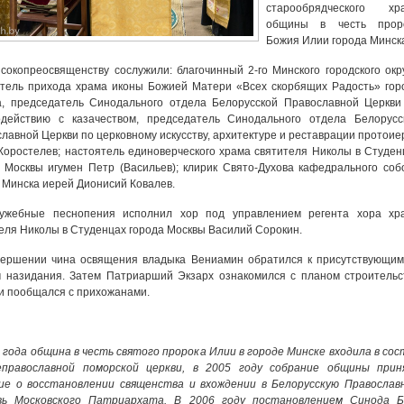
старообрядческого хр
общины в честь прор
Божия Илии города Минск
сокопреосвященству сослужили: благочинный 2-го Минского городского окру
тель прихода храма иконы Божией Матери «Всех скорбящих Радость» гор
а, председатель Синодального отдела Белорусской Православной Церкви
одействию с казачеством, председатель Синодального отдела Белорусс
лавной Церкви по церковному искусству, архитектуре и реставрации протоие
Коростелев; настоятель единоверческого храма святителя Николы в Студен
 Москвы игумен Петр (Васильев); клирик Свято-Духова кафедрального соб
 Минска иерей Дионисий Ковалев.
лужебные песнопения исполнил хор под управлением регента хора хр
еля Николы в Студенцах города Москвы Василий Сорокин.
вершении чина освящения владыка Вениамин обратился к присутствующим
 назидания. Затем Патриарший Экзарх ознакомился с планом строительс
и пообщался с прихожанами.
 года община в честь святого пророка Илии в городе Минске входила в сос
еправославной поморской церкви, в 2005 году собрание общины прин
ие о восстановлении священства и вхождении в Белорусскую Православ
вь Московского Патриархата. В 2006 году постановлением Синода 