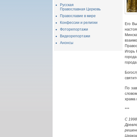
Русская
Православная Церковь
Православие в мире
Конфессии и религии
Его Вы
Фоторепортажи
настоя
Минск
Видеорепортажи
взаим
Анонсы
Правос
Игорь 
города
города
Богос
святит
По за
словом
храма 
***
С 1998
Древл
решен
Церко