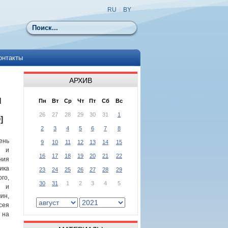
RU
|
BY
Поиск
онтакты
АРХИВ
Н
Пн
Вт
Ср
Чт
Пт
Сб
Вс
26
27
28
29
30
31
1
]
2
3
4
5
6
7
8
ень
9
10
11
12
13
14
15
и и
16
17
18
19
20
21
22
ния
ика
23
24
25
26
27
28
29
го,
30
31
1
2
3
4
5
й и
ин,
сея
 на