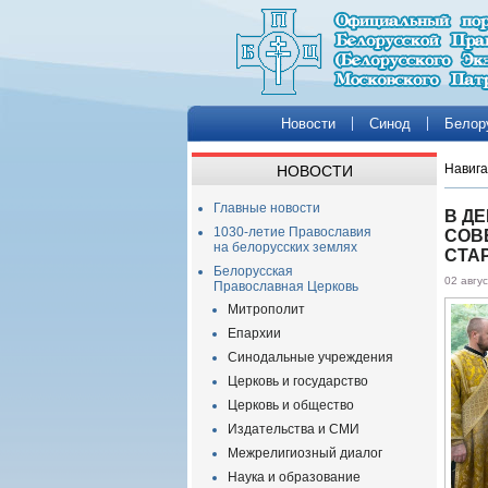
Новости
Синод
Белор
Навига
НОВОСТИ
Главные новости
В Д
1030-летие Православия
СОВ
на белорусских землях
СТА
Белорусская
02 авгу
Православная Церковь
Митрополит
Епархии
Синодальные учреждения
Церковь и государство
Церковь и общество
Издательства и СМИ
Межрелигиозный диалог
Наука и образование