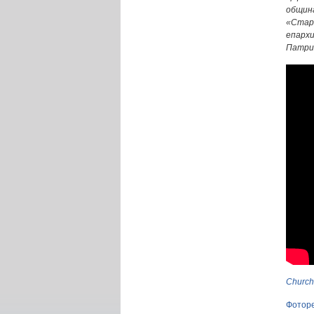
общин
«Старо
епарх
Патри
Church
Фотор