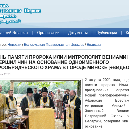
усский Экзархат
Организации
Документы
Публикации
К
тор:
Новости
/
Белорусская Православная Церковь
/
Епархии
ЕНЬ ПАМЯТИ ПРОРОКА ИЛИИ МИТРОПОЛИТ ВЕНИАМИ
ЕРШИЛ ЧИН НА ОСНОВАНИЕ ОДНОИМЕННОГО
РООБРЯДЧЕСКОГО ХРАМА В ГОРОДЕ МИНСКЕ [+ВИДЕО
ста 2021
2 августа 2021 года, в д
памяти пророка Или
празднования обрете
мощей преподобномучен
Афанасия Брестско
митрополит Мински
Заславский Вениам
Патриарший Экзарх в
Беларуси, совершил чин
основание