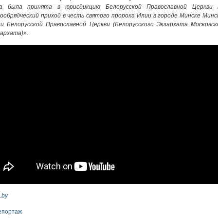
а была принята в юрисдикцию Белорусской Православной Церкви 
обрядческий приход в честь святого пророка Илии в городе Минске Минс
ии Белорусской Православной Церкви (Белорусского Экзархата Московск
архата)».
.by
епортаж