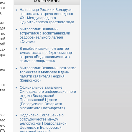
МАТЕРИАЛЫ
ама
ока
На границе России и Беларуси
а.
состоялась встреча ежегодного
XXII Международного
Одигитриевского крестного хода
га,
ода
Митрополит Вениамин
встретился с воспитанниками
 по
оздоровительного лагеря
кой
«Огонёк»
рей
В реабилитационном центре
цах
«Анастасис» пройдет семинар-
ора
встреча «Беда зависимости в
семье: помощь есть»
Митрополит Вениамин возглавил
ама
торжества в Могилеве в день
памяти святителя Георгия
(Конисского)
 со
Официальное заявление
тва
Синодального информационного
отдела Белорусской
Православной Церкви
(Белорусского Экзархата
Московского Патриархата)
тав
Подписано Соглашение о
сотрудничестве между
яло
Белорусской Православной
ную
Церковью и Белорусской
БПЦ
железной дорогой