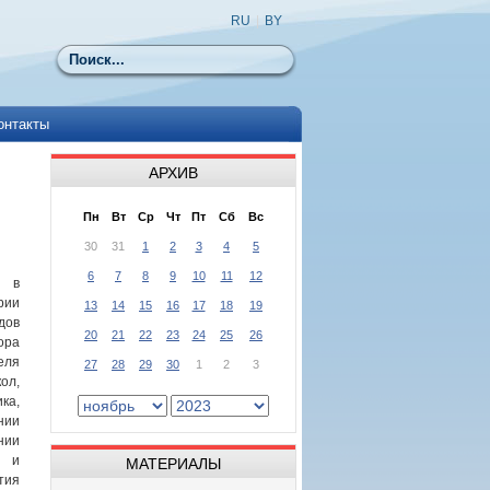
RU
|
BY
Поиск
онтакты
АРХИВ
Пн
Вт
Ср
Чт
Пт
Сб
Вс
30
31
1
2
3
4
5
6
7
8
9
10
11
12
а в
рии
13
14
15
16
17
18
19
дов
20
21
22
23
24
25
26
ра
еля
27
28
29
30
1
2
3
ол,
ка,
нии
нии
 и
МАТЕРИАЛЫ
тия