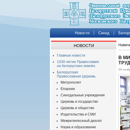
Новости
Синод
Белор
Навига
НОВОСТИ
Главные новости
В М
1030-летие Православия
ТРУ
на белорусских землях
09 нояб
Белорусская
Православная Церковь
Митрополит
Епархии
Синодальные учреждения
Церковь и государство
Церковь и общество
Издательства и СМИ
Межрелигиозный диалог
Наука и образование