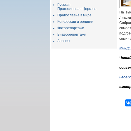
Русская
Православная Церковь
На выс
Православие в мире
Лидски
Конфессии и религии
Собрав
Фоторепортажи
самоо
подго
Видеорепортажи
семина
Анонсы
МинД
Читай
соцсе
Faceb
смотр