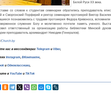
Белой Руси ХХ века.
тавке со словом к студентам семинарии обратились преподаватель епис
й и Сморгонский Порфирий и ректор семинарии протоиерей Виктор Василев
шиеся познакомились с трудами протоиерея Федора Кривоноса, вспомнили 
тверженное служение Богу и молитвенно почтили память ученого. Выста
товил ответственный за организацию работы библиотеки Минской духов
рии преподаватель архимандрит Никодим (Генералов).
С
/
Church.by
те нас в мессенджерах
Telegram
и
Viber
,
тях
Instagram
,
ВКонтакте
,
ook
и
Одноклассники
,
ите в
YouTube
и
TikTok