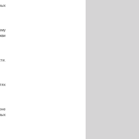
ных
зму
кви
ти.
тях
оне
вых