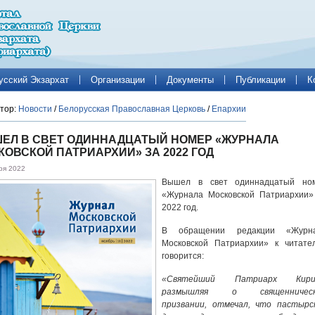
усский Экзархат
Организации
Документы
Публикации
К
тор:
Новости
/
Белорусская Православная Церковь
/
Епархии
ЕЛ В СВЕТ ОДИННАДЦАТЫЙ НОМЕР «ЖУРНАЛА
КОВСКОЙ ПАТРИАРХИИ» ЗА 2022 ГОД
ря 2022
Вышел в свет одиннадцатый но
«Журнала Московской Патриархии»
2022 год.
В обращении редакции «Журн
Московской Патриархии» к читате
говорится:
«Святейший Патриарх Кири
размышляя о священническ
призвании, отмечал, что пастырс