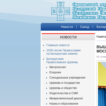
Новости
Синод
Белор
Навига
НОВОСТИ
Главные новости
ВЫШ
1030-летие Православия
МОС
на белорусских землях
09 нояб
Белорусская
Православная Церковь
Митрополит
Епархии
Синодальные учреждения
Церковь и государство
Церковь и общество
Издательства и СМИ
Межрелигиозный диалог
Наука и образование