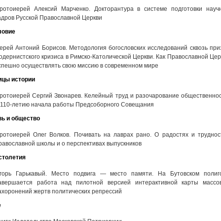
ротоиерей Алексий Марченко. Докторантура в системе подготовки науч
адров Русской Православной Церкви
ловие
ерей Антоний Борисов. Методология богословских исследований сквозь при
одернистского кризиса в Римско-Католической Церкви. Как Православной Цер
спешно осуществлять свою миссию в современном мире
ицы истории
ротоиерей Сергий Звонарев. Келейный труд и разочарование общественнос
 110-летию начала работы Предсоборного Совещания
вь и общество
ротоиерей Олег Волков. Почивать на лаврах рано. О радостях и труднос
равославной школы и о перспективах выпускников
столетия
горь Гарькавый. Место подвига — место памяти. На Бутовском полиг
авершается работа над пилотной версией интерактивной карты массо
ахоронений жертв политических репрессий
е