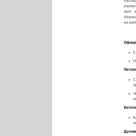
пасты
учите
лет з
Ногинс
на кот
Офици
С
О
Летопи
С
п
«
с
Катех
А
о
Духов