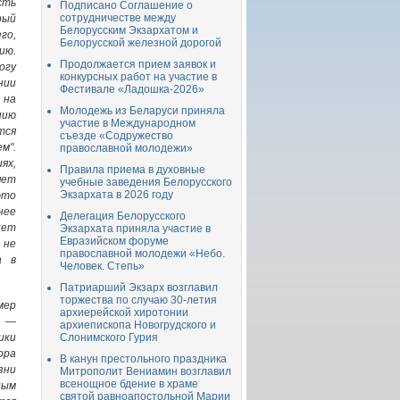
сть
Подписано Соглашение о
сотрудничестве между
рый
Белорусским Экзархатом и
го,
Белорусской железной дорогой
ию.
Продолжается прием заявок и
гу
конкурсных работ на участие в
нии
Фестивале «Ладошка-2026»
 на
Молодежь из Беларуси приняла
нию
участие в Международном
тся
съезде «Содружество
м".
православной молодежи»
ях,
Правила приема в духовные
яет
учебные заведения Белорусского
Экзархата в 2026 году
это
нее
Делегация Белорусского
нет
Экзархата приняла участие в
Евразийском форуме
 не
православной молодежи «Небо.
а в
Человек. Степь»
Патриарший Экзарх возглавил
торжества по случаю 30-летия
мер
архиерейской хиротонии
, —
архиепископа Новогрудского и
ики
Слонимского Гурия
ора
В канун престольного праздника
зни
Митрополит Вениамин возглавил
всенощное бдение в храме
ным
святой равноапостольной Марии