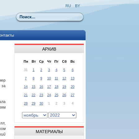
RU
|
BY
Поиск
онтакты
АРХИВ
Пн
Вт
Ср
Чт
Пт
Сб
Вс
31
1
2
3
4
5
6
7
8
9
10
11
12
13
мер
 за
14
15
16
17
18
19
20
21
22
23
24
25
26
27
ала
28
29
30
1
2
3
4
лям
лл,
ом
МАТЕРИАЛЫ
кий