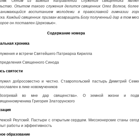
рям. Одним из важных направлений служения священника являе
льство. Опытом такого служения делится священник Олег Волков, более
анимающийся воспитанием молодежи в православной гимназии гор
ка. Каждый священник призван возвращать Богу полученный дар в том мес
орое он поставлен Церковью»
.
Содержание номера
альная хроника
лужения и встречи Святейшего Патриарха Кирилла
пределения Священного Синода
сь святости
лужил добросовестно и честно. Ставропольский пастырь Димитрий Семе
рославлен в лике новомучеников
Возгревай во мне дар священства». О земной жизни и подв
вященномученика Григория Златорунского
изация
лексей Реутский. Пастыри с открытым сердцем. Миссионерские станы сегод
пыт работы и эффективность
ное образование