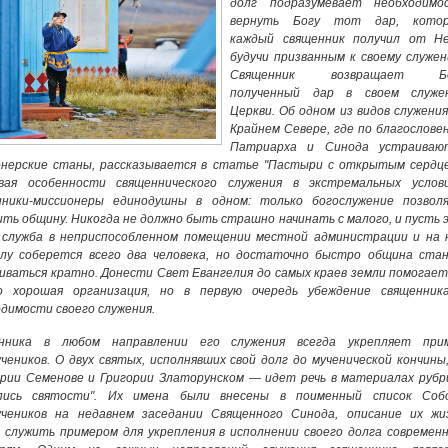
долг подразумевает необходимо
вернуть Богу тот дар, кото
каждый священник получил от Не
будучи призванным к своему служен
Священник возвращает Бо
полученный дар в своем служе
Церкви. Об одном из видов служения
Крайнем Севере, где по благослове
Патриарха и Синода устраиваю
онерские станы, рассказывается в статье "Пастыри с открытым сердце
вая особенности священнического служения в экстремальных услови
нники-­миссионеры единодушны в одном: только богослужение позвол
ть общину. Никогда не должно быть страшно начинать с малого, и пусть 
 служба в неприспособленном помещении местной администрации и на 
алу соберется всего два человека, но достаточно быстро община ста
иваться кратно. Донести Свет Евангелия до самых краев земли помогает
о хорошая организация, но в первую очередь убеждение священник
димости своего служения.
нника в любом направлении его служения всегда укрепляет при
чеников. О двух святых, исполнявших свой долг до мученической кончины
рии Семенове и Григории Златорунском — идет речь в материалах рубр
пись святости". Их имена были внесены в поименный список Соб
учеников на недавнем заседании Священного Синода, описание их жи
 служить примером для укрепления в исполнении своего долга современ