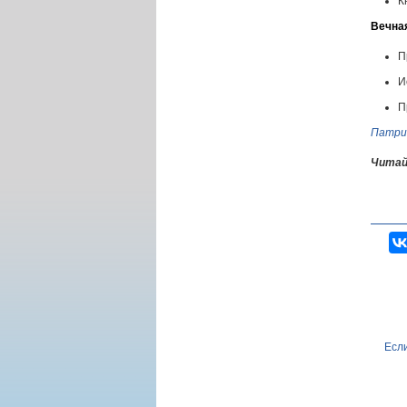
К
Вечна
П
И
П
Патри
Читай
Если