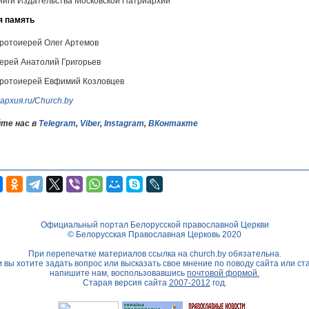
ниги Издательства Московской Патриархии
я память
ротоиерей Олег Артемов
ерей Анатолий Григорьев
ротоиерей Евфимий Козловцев
архия.ru
/
Church.by
те нас в
Telegram
,
Viber
,
Instagram
,
ВКонтакте
Официальный портал Белорусской православной Церкви
© Белорусская Православная Церковь 2020
При перепечатке материалов ссылка на
church.by
обязательна.
 вы хотите задать вопрос или высказать свое мнение по поводу сайта или ст
напишите нам, воспользовавшись
почтовой формой.
Старая версия сайта
2007-2012
год.