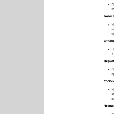
П
к
Богос
И
м
у
Стран
П
К
Церко
П
п
Уроки 
И
з
з
Чтени