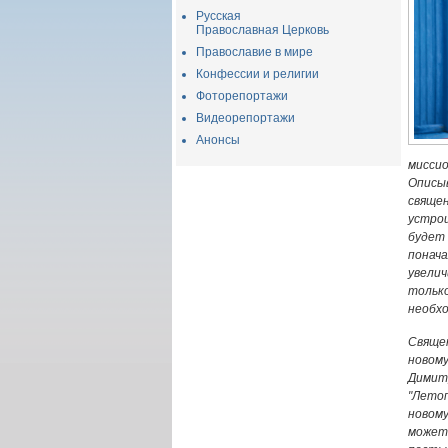
Русская
Православная Церковь
Православие в мире
Конфессии и религии
Фоторепортажи
Видеорепортажи
Анонсы
мисси
Описы
свяще
устрои
будет
понач
увелич
тольк
необхо
Свяще
новому
Димит
"Лето
новом
может