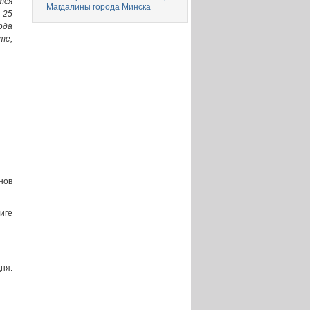
тся
Магдалины города Минска
 25
ода
те,
нов
иге
ня: