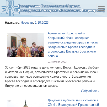
Белорусская Православная Церковь
(Белорусский Экзархат Московского Патриархата)
Новости
1.10.2023
Навигатор:
/
Архиепископ Брестский и
Кобринский Иоанн совершил
великое освящение храма в честь
Воздвижения Креста Господня в
агрогородке Вистычи Брестского
района
01 октября 2023
30 сентября 2023 года, в день мучениц Веры, Надежды, Любови
и матери их Софии, архиепископ Брестский и Кобринский Иоанн
совершил великое освящение храма в честь Воздвижения
Креста Господня в агрогородке Вистычи Брестского района и
Литургию в новоосвященном храме.
Подробнее »
Дайджест публикаций и сюжетов в
СМИ о Белорусской Православной