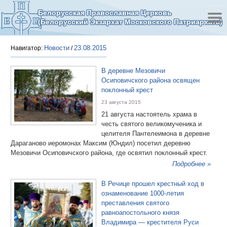
Белорусская Православная Церковь
(Белорусский Экзархат Московского Патриархата)
Новости
23.08.2015
Навигатор:
/
В деревне Мезовичи
Осиповичского района освящен
поклонный крест
23 августа 2015
21 августа настоятель храма в
честь святого великомученика и
целителя Пантелеимона в деревне
Дараганово иеромонах Максим (Юндил) посетил деревню
Мезовичи Осиповичского района, где освятил поклонный крест.
Подробнее »
В Речице прошел крестный ход в
ознаменование 1000-летия
преставления святого
равноапостольного князя
Владимира — крестителя Руси