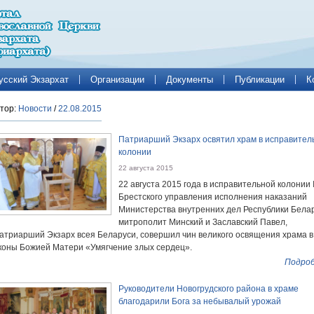
усский Экзархат
Организации
Документы
Публикации
К
тор:
Новости
/
22.08.2015
Патриарший Экзарх освятил храм в исправител
колонии
22 августа 2015
22 августа 2015 года в исправительной колонии
Брестского управления исполнения наказаний
Министерства внутренних дел Республики Бела
митрополит Минский и Заславский Павел,
атриарший Экзарх всея Беларуси, совершил чин великого освящения храма в
коны Божией Матери «Умягчение злых сердец».
Подроб
Руководители Новогрудского района в храме
благодарили Бога за небывалый урожай