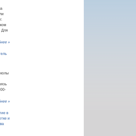
ма
ли
г.
ском
. Для
нее »
тель
школы
нязь
00-
нее »
тие в
отке и
тва