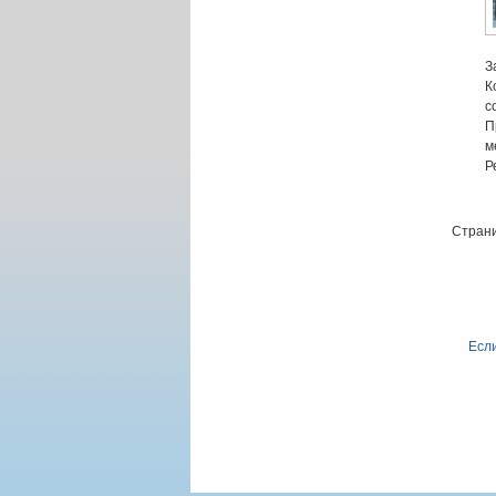
З
К
с
П
м
Р
Страни
Если