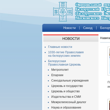
Новости
Синод
Белор
Навига
НОВОСТИ
Главные новости
1030-летие Православия
на белорусских землях
Белорусская
Православная Церковь
Митрополит
Епархии
Синодальные учреждения
П
Церковь и государство
и
Церковь и общество
Издательства и СМИ
Межрелигиозный диалог
Наука и образование