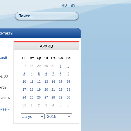
RU
|
BY
Поиск
онтакты
АРХИВ
ьной
Пн
Вт
Ср
Чт
Пт
Сб
Вс
27
28
29
30
31
1
2
3
4
5
6
7
8
9
 № 22
10
11
12
13
14
15
16
русь
17
18
19
20
21
22
23
24
25
26
27
28
29
30
 честь
31
1
2
3
4
5
6
нее »