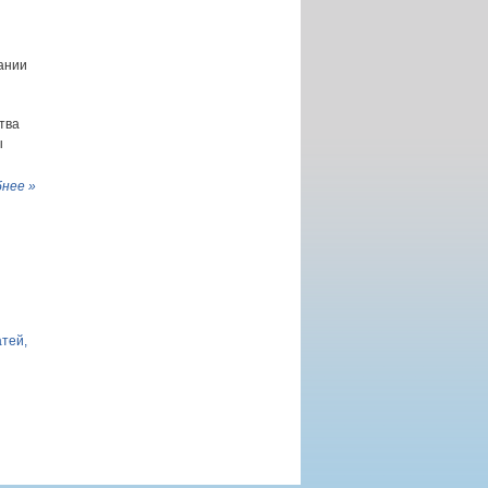
ании
тва
ы
нее »
атей,