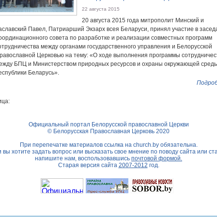
22 августа 2015
20 августа 2015 года митрополит Минский и
аславский Павел, Патриарший Экзарх всея Беларуси, принял участие в засед
оординационного совета по разработке и реализации совместных программ
отрудничества между органами государственного управления и Белорусской
равославной Церковью на тему: «О ходе выполнения программы сотрудничес
ежду БПЦ и Министерством природных ресурсов и охраны окружающей сред
еспублики Беларусь».
Подроб
ца:
Официальный портал Белорусской православной Церкви
© Белорусская Православная Церковь 2020
При перепечатке материалов ссылка на
church.by
обязательна.
 вы хотите задать вопрос или высказать свое мнение по поводу сайта или ст
напишите нам, воспользовавшись
почтовой формой.
Старая версия сайта
2007-2012
год.