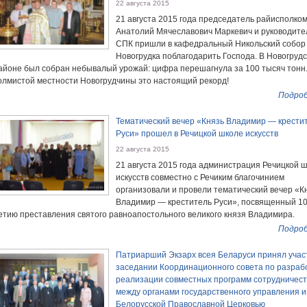
22 августа 2015
21 августа 2015 года председатель райисполко
Анатолий Мячеславович Маркевич и руководите
СПК пришли в кафедральный Никольский собор 
Новогрудка поблагодарить Господа. В Новогруд
айоне был собран небывалый урожай: цифра перешагнула за 100 тысяч тонн
олмистой местности Новогрудчины это настоящий рекорд!
Подроб
Тематический вечер «Князь Владимир — крести
Руси» прошел в Речицкой школе искусств
22 августа 2015
21 августа 2015 года администрация Речицкой 
искусств совместно с Речиким благочинием
организовали и провели тематический вечер «К
Владимир — креститель Руси», посвященный 10
етию преставления святого равноапостольного великого князя Владимира.
Подроб
Патриарший Экзарх всея Беларуси принял учас
заседании Координационного совета по разраб
реализации совместных программ сотрудничес
между органами государственного управления и
Белорусской Православной Церковью