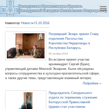
Белорусская Православная Церковь
(Белорусский Экзархат Московского Патриархата)
Новости
5.10.2016
Навигатор:
/
Патриарший Экзарх принял Главу
отделения Посольства
Королевства Нидерланды в
Республике Беларусь
05 октября 2016
Во встрече принял участие
архимандрит Сергий (Брич),
управляющий делами Минской Экзархии. Были обсуждены
вопросы сотрудничества в культурно-просветительской сфере,
а также другие темы, представляющие взаимный интерес.
Подробнее »
Председатель Синодального
отдела по тюремному служению
Белорусской Православной
Церкви стал участником