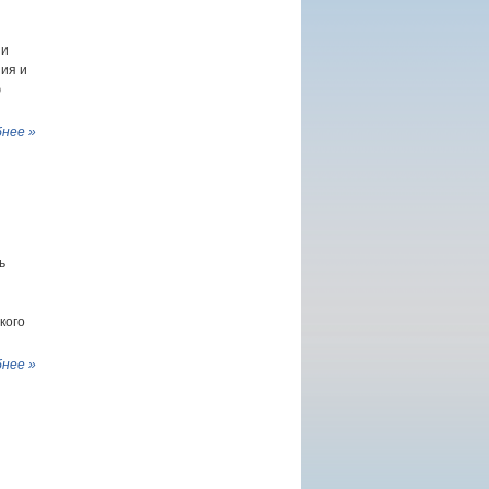
ии
ия и
ю
нее »
ь
кого
нее »