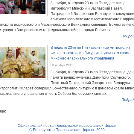
8 ноября, в неделю 23-ю по Пятидесятнице,
митрополит Минский и Заславский Павел,
Патриарший Экзарх всея Беларуси, в сослужен
епископа Могилевского и Мстиславского Софрон
пископа Борисовского и Марьиногорского Вениамина совершил Божественну
итургию в Воскресенском кафедральном соборе города Борисова.
Подроб
В неделю 23-ю по Пятидесятнице митрополит
Филарет возглавил Литургию в домовом храме
Минского епархиального управления
08 ноября 2015
8 ноября, в неделю 23-ю по Пятидесятнице, ден
памяти великомученика Димитрия Солунского,
Почетный Патриарший Экзарх всея Беларуси
итрополит Филарет совершил Божественную литургию в домовом храме Минс
пархиального управления в честь Собора Белорусских святых.
Подроб
ца:
Официальный портал Белорусской православной Церкви
© Белорусская Православная Церковь 2020