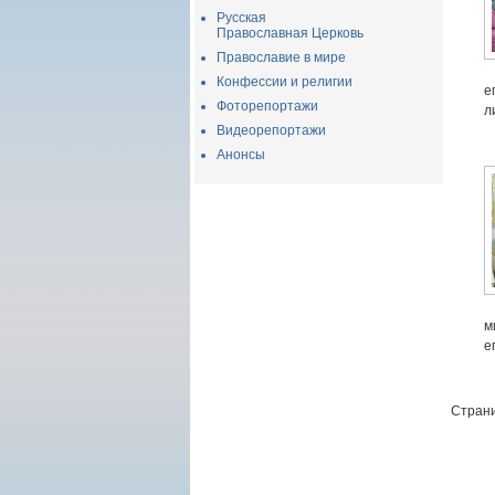
Русская
Православная Церковь
Православие в мире
Конфессии и религии
е
Фоторепортажи
л
Видеорепортажи
Анонсы
м
е
Страни