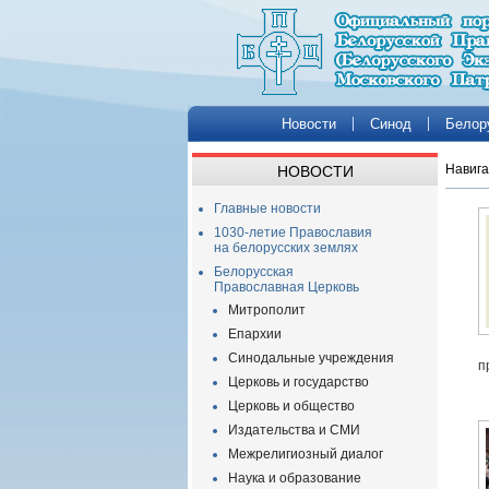
Новости
Синод
Белор
Навига
НОВОСТИ
Главные новости
1030-летие Православия
на белорусских землях
Белорусская
Православная Церковь
Митрополит
Епархии
Синодальные учреждения
п
Церковь и государство
Церковь и общество
Издательства и СМИ
Межрелигиозный диалог
Наука и образование