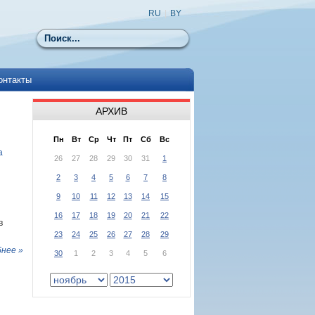
RU
|
BY
Поиск
онтакты
АРХИВ
Пн
Вт
Ср
Чт
Пт
Сб
Вс
а
26
27
28
29
30
31
1
2
3
4
5
6
7
8
9
10
11
12
13
14
15
16
17
18
19
20
21
22
в
23
24
25
26
27
28
29
нее »
30
1
2
3
4
5
6