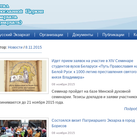
усский Экзархат
Организации
Документы
Публикации
К
тор:
Новости
/
8.11.2015
Идет прием заявок на участие в XIV Семинаре
студентов вузов Беларуси «Путь Православия н
Белой Руси: к 1000-летию преставления святого
князя Владимира»
08 ноября 2015
Семинар пройдет на базе Минской духовной
семинарии. Тезисы докладов и заявки участнико
ринимаются до 21 ноября 2015 года.
Подроб
Состоялся визит Патриаршего Экзарха в город
Борисов
08 ноября 2015