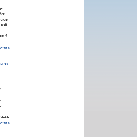
ў і
йскі
ускай
Свой
ца ў
язна »
іміра
».
ы
е
укай.
язна »