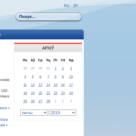
RU
|
BY
Пошук
ы
АРХІЎ
Пн
Аў
Ср
Чц
Пт
Сб
Нд
28
29
30
31
1
2
3
4
5
6
7
8
9
10
нскім
11
12
13
14
15
16
17
 100-
18
19
20
21
22
23
24
ычных
25
26
27
28
1
2
3
язна »
абора
цам з