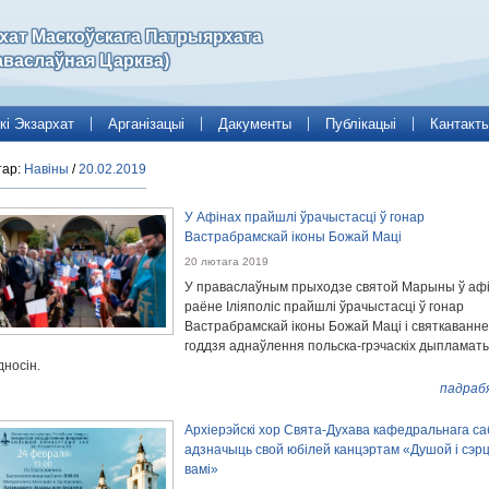
рхат Маскоўскага Патрыярхата
аваслаўная Царква)
кі Экзархат
Арганізацыі
Дакументы
Публікацыі
Кантакт
тар:
Навіны
/
20.02.2019
У Афінах прайшлі ўрачыстасці ў гонар
Вастрабрамскай іконы Божай Маці
20 лютага 2019
У праваслаўным прыходзе святой Марыны ў афі
раёне Іліяполіс прайшлі ўрачыстасці ў гонар
Вастрабрамскай іконы Божай Маці і святкаванне
годдзя аднаўлення польска-грэчаскіх дыпламат
дносін.
падраб
Архіерэйскі хор Свята-Духава кафедральнага с
адзначыць свой юбілей канцэртам «Душой і сэр
вамі»