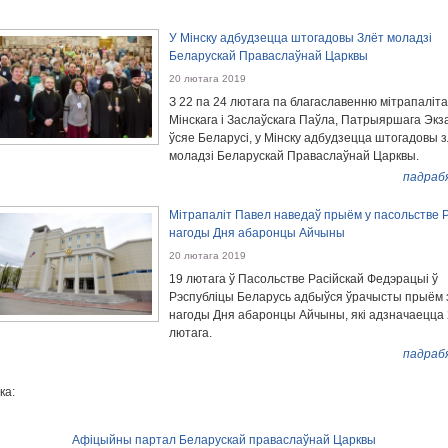
У Мінску адбудзецца штогадовы Злёт моладзі
Беларускай Праваслаўнай Царквы
20 лютага 2019
З 22 па 24 лютага па благаславенню мітрапаліта
Мінскага і Заслаўскага Паўла, Патрыяршага Экз
ўсяе Беларусі, у Мінску адбудзецца штогадовы 
моладзі Беларускай Праваслаўнай Царквы.
падраб
Мітрапаліт Павел наведаў прыём у пасольстве Ра
нагоды Дня абаронцы Айчыны
20 лютага 2019
19 лютага ў Пасольстве Расійскай Федэрацыі ў
Рэспубліцы Беларусь адбыўся ўрачысты прыём 
нагоды Дня абаронцы Айчыны, які адзначаецца
лютага.
падраб
ка:
Афіцыйны партал Беларускай праваслаўнай Царквы