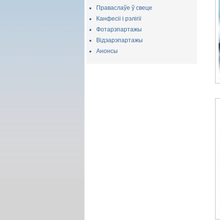
Праваслаўе ў свеце
Канфесіі і рэлігіі
Фотарэпартажы
Відэарэпартажы
Анонсы