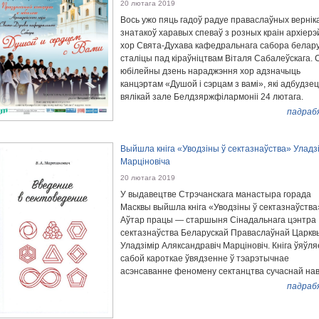
20 лютага 2019
Вось ужо пяць гадоў радуе праваслаўных верніка
знатакоў харавых спеваў з розных краін архіерэ
хор Свята-Духава кафедральнага сабора белар
сталіцы пад кіраўніцтвам Віталя Сабалеўскага. 
юбілейны дзень нараджэння хор адзначыць
канцэртам «Душой і сэрцам з вамі», які адбудзец
вялікай зале Белдзяржфілармоніі 24 лютага.
падраб
Выйшла кніга «Уводзіны ў сектазнаўства» Уладз
Марціновіча
20 лютага 2019
У выдавецтве Стрэчанскага манастыра горада
Масквы выйшла кніга «Уводзіны ў сектазнаўства
Аўтар працы — старшыня Сінадальнага цэнтра
сектазнаўства Беларускай Праваслаўнай Царкв
Уладзімір Аляксандравіч Марціновіч. Кніга ўяўля
сабой кароткае ўвядзенне ў тэарэтычнае
асэнсаванне феномену сектанцтва сучаснай нав
падраб