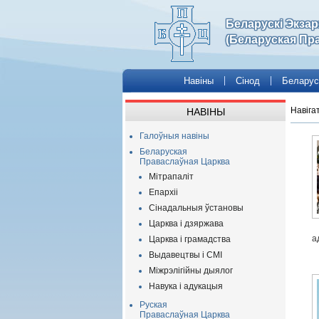
Беларускі Экза
(Беларуская Пр
Навіны
Сінод
Беларус
Навіга
НАВІНЫ
Галоўныя навіны
Беларуская
Праваслаўная Царква
Мітрапаліт
Епархіі
Сінадальныя ўстановы
Царква і дзяржава
а
Царква і грамадства
Выдавецтвы і СМІ
Міжрэлігійны дыялог
Навука і адукацыя
Руская
Праваслаўная Царква