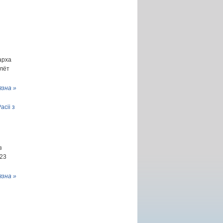
арха
злёт
язна »
сіі з
з
 23
язна »