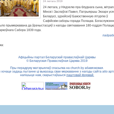
24 лютага 2019
24 лютага, у Нядзелю пра блуднага сына, мітрап
Мінскі і Заслаўскі Павел, Патрыяршы Экзарх уся
Беларусі, здзейсніў Бажэственную літургію ў
Сафійскім саборы горада Полацка. Богаслужэнн
ыло прымеркавана да ўрачыстасцяў з нагоды святкавання 180-годдзя Полацк
аркоўнага Сабора 1839 года.
падраб
ка:
Афіцыйны партал Беларускай праваслаўнай Царквы
© Беларуская Праваслаўная Царква 2019
Пры перадруку матэрыялаў спасылка на
church.by
абавязковая.
ы хочаце задаць пытанне ці выказаць свае меркаванне з нагоды сайта або арт
напішыце нам, скарыстаўшыся
паштовай формай.