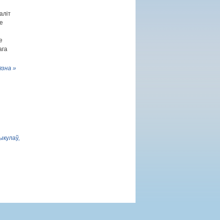
аліт
е
е
ага
язна »
ыкулаў,