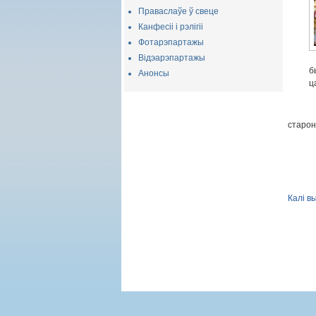
Праваслаўе ў свеце
Канфесіі і рэлігіі
Фотарэпартажы
Відэарэпартажы
б
Анонсы
ц
старон
Калі в