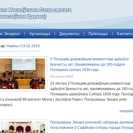
рхат Маскоўскага Патрыярхата
аваслаўная Царква)
кі Экзархат
Арганізацыі
Дакументы
Публікацыі
Кантакт
тар:
Навіны
/
24.02.2019
У Полацкім дзяржаўным універсітэце адбыўся
ўрачысты акт, прымеркаваны да 180-годдзя
Полацкага сабора 1839 года
24 лютага 2019
24 лютага ў Полацкім дзяржаўным універсітэце
адбыўся ўрачысты акт, прымеркаваны да 180-го
Полацкага царкоўнага Сабора 1839 года. Прэзі
кта ўзначаліў Мітрапаліт Мінскі і Заслаўскі Павел, Патрыяршы Экзарх усяе
еларусі.
падраб
Патрыяршы Экзарх узначаліў саборнае архіерэ
богаслужэнне ў Сафійскім соборы горада Полац