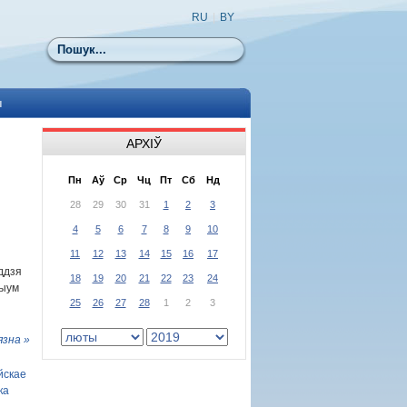
RU
|
BY
Пошук
ы
АРХІЎ
Пн
Аў
Ср
Чц
Пт
Сб
Нд
28
29
30
31
1
2
3
4
5
6
7
8
9
10
11
12
13
14
15
16
17
ддзя
18
19
20
21
22
23
24
дыум
25
26
27
28
1
2
3
язна »
йскае
ка