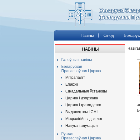
Беларускі Экза
(Беларуская Пр
Навіны
Сінод
Беларус
Навіга
НАВІНЫ
Галоўныя навіны
Беларуская
Праваслаўная Царква
Мітрапаліт
Епархіі
Сінадальныя ўстановы
Царква і дзяржава
а
Царква і грамадства
Б
Выдавецтвы і СМІ
Міжрэлігійны дыялог
Навука і адукацыя
Руская
Праваслаўная Царква