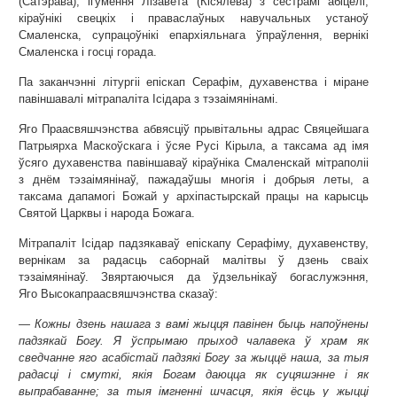
(Сатэрава), ігумення Лізавета (Кісялёва) з сёстрамі абіцелі,
кіраўнікі свецкіх і праваслаўных навучальных устаноў
Смаленска, супрацоўнікі епархіяльнага ўпраўлення, вернікі
Смаленска і госці горада.
Па заканчэнні літургіі епіскап Серафім, духавенства і міране
павіншавалі мітрапаліта Ісідара з тэзаімянінамі.
Яго Праасвяшчэнства абвясціў прывітальны адрас Свяцейшага
Патрыярха Маскоўскага і ўсяе Русі Кірыла, а таксама ад імя
ўсяго духавенства павіншаваў кіраўніка Смаленскай мітраполіі
з днём тэзаімянінаў, пажадаўшы многія і добрыя леты, а
таксама дапамогі Божай у архіпастырскай працы на карысць
Святой Царквы і народа Божага.
Мітрапаліт Ісідар падзякаваў епіскапу Серафіму, духавенству,
вернікам за радасць саборнай малітвы ў дзень сваіх
тэзаімянінаў. Звяртаючыся да ўдзельнікаў богаслужэння,
Яго Высокапраасвяшчэнства сказаў:
— Кожны дзень нашага з вамі жыцця павінен быць напоўнены
падзякай Богу. Я ўспрымаю прыход чалавека ў храм як
сведчанне яго асабістай падзякі Богу за жыццё наша, за тыя
радасці і смуткі, якія Богам даюцца як суцяшэнне і як
выпрабаванне; за тыя імгненні шчасця, якія ёсць у жыцці