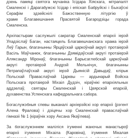
дзень памяці святога мучаніка Ісідара Хіяскага, мітрапаліт
Смаленскі і Дарагабужскі Ісідар і епіскап Бабруйскі і Быхаўскі
Серафім здзейснілі Бажэственную літургію ў
храме Благавешчання Прасвятой Багародзіцы горада
Смаленска.
Архіпастырам саслужылі сакратар Смаленскай епархіі іерэй
Уладзіслаў Баган, настаяцель Благавешчанскага храма іерэй
Леў Гарын, благачынны Ярцаўскай царкоўнай акругі протаіерэй
Васіль Маўчанюк, благачынны Дзямідаўскай акругі протаіерэй
Аляксандр Міронаў, благачынны Барысаглебскай царкоўнай
акругі протаіерэй Андрэй Мельнічук, благачынны
Петрапаўлаўскай акругі іерэй Дыянісій Давыдаў, клірык
Польскай Праваслаўнай Царквы — ардынарый Войска
Польскага протаіерэй Міхаіл Дудзіч, кіраўнікі епархіяльных
аддзелаў, святары Смаленскай і Цвярской епархій,
духавенства Успенскага кафедральнага сабора.
Богаслужэбныя спевы выканалі архіерэйскі хор епархіі (рэгент
Алена Фралова) і дзіцячы хор Смаленскай праваслаўнай
гімназіі № 1 (кіраўнік хору Аксана Якаўлева).
За богаслужэннем маліліся ігуменні жаночых манастыроў
епархіі ігумення Міхаіла (Каровіна), ігумення Мікалая