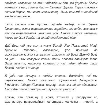
кожнага чалавека; за той найвялікшы дар, які ўручаны Богам
кожнаму з нас, і гэты дар — Святая Царква. Карыстаючыся
гэтым дарам, мы маем магчымасць быць самымі шчаслівымі
людзьмі на свеце.
Таму, дарагія мае, будзем заўсёды ведаць, што Царква
Хрыстова, гэты выратавальны карабель, які вядзе кожнага з
нас да выратавання, умяшчае усіх. І няма такога чалавека,
якому не былі б рады на гэтай спасіцельнай ніве.
Дай Бог, каб усе мы, з ласкі Божай, Яго Прачыстай Маці,
Царыцы Нябеснай, Адзігітрыі, усе прыйшлі да
асэнсавання ісціны і атрымалі спасенне ад Бога. Дзякуй Богу
за ўсё — мы гаворым кожны дзень словамі свяціцеля Іаана
Залатавуста, жадаючы кожнаму з нас, адзін аднаму, ласкі
Божай, любові і шчасця.
Я ўсіх нас віншую з вялікім святам Вялікадня, які мы
перажываем. Няхай малітвамі Прачыстай Багародзіцы
і мучаніка Ісідара Хіяскага, памяць якога мы сёння адзначаем,
Гасподзь спасе і памілуе нас. Хрыстос уваскрэс!
Кожны, хто прыйшоў у храм, атрымаў у падарунак ад
архіпастыра праваслаўныя календары, жанчыны — кветкі, а