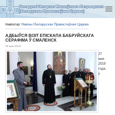
Беларускі Экзархат Маскоўскага Патрыярхата
(Беларуская Праваслаўная Царква)
Навіны
Беларуская Праваслаўная Царква
Навігатар:
/
АДБЫЎСЯ ВІЗІТ ЕПІСКАПА БАБРУЙСКАГА
СЕРАФІМА Ў СМАЛЕНСК
28 мая 2019
27
мая
2019
года,
у