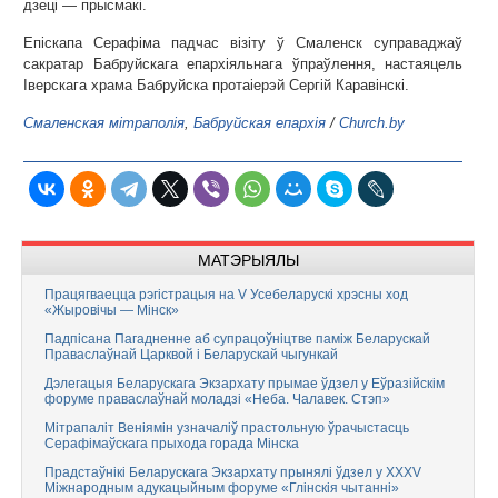
дзеці — прысмакі.
Епіскапа Серафіма падчас візіту ў Смаленск суправаджаў
сакратар Бабруйскага епархіяльнага ўпраўлення, настаяцель
Іверскага храма Бабруйска протаіерэй Сергій Каравінскі.
Смаленская мітраполія
,
Бабруйская епархія
/
Church.by
МАТЭРЫЯЛЫ
Працягваецца рэгістрацыя на V Усебеларускі хрэсны ход
«Жыровічы — Мінск»
Падпісана Пагадненне аб супрацоўніцтве паміж Беларускай
Праваслаўнай Царквой і Беларускай чыгункай
Дэлегацыя Беларускага Экзархату прымае ўдзел у Еўразійскім
форуме праваслаўнай моладзі «Неба. Чалавек. Стэп»
Мітрапаліт Веніямін узначаліў прастольную ўрачыстасць
Серафімаўскага прыхода горада Мінска
Прадстаўнікі Беларускага Экзархату прынялі ўдзел у XXXV
Міжнародным адукацыйным форуме «Глінскія чытанні»