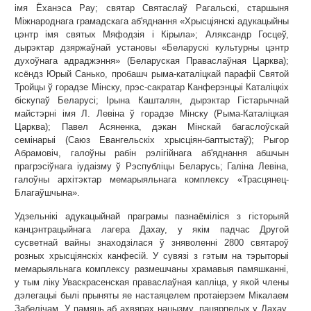
імя Ёханэса Рау; святар Святаслаў Рагальскі, старшыня
Міжнароднага грамадскага аб'яднання «Хрысціянскі адукацыйны
цэнтр імя святых Мяфодзія і Кірыла»; Аляксандр Госцеў,
дырэктар дзяржаўнай установы «Беларускі культурны цэнтр
духоўнага адраджэння» (Беларуская Праваслаўная Царква);
ксёндз Юрый Санько, пробашч рыма-каталіцкай парафіі Святой
Тройцы ў горадзе Мінску, прэс-сакратар Канферэнцыі Каталіцкіх
біскупаў Беларусі; Ірына Кашталян, дырэктар Гістарычнай
майстэрні імя Л. Левіна ў горадзе Мінску (Рыма-Каталіцкая
Царква); Павел Асяненка, дэкан Мінскай багаслоўскай
семінарыі (Саюз Евангельскіх хрысціян-баптыстаў); Рыгор
Абрамовіч, галоўны рабін рэлігійнага аб'яднання абшчын
прагрэсіўнага іудаізму ў Рэспубліцы Беларусь; Галіна Левіна,
галоўны архітэктар мемарыяльнага комплексу «Трасцянец-
Благаўшчына».
Удзельнікі адукацыйнай праграмы пазнаёміліся з гісторыяй
канцэнтрацыйнага лагера Дахау, у якім падчас Другой
сусветнай вайны знаходзілася ў зняволенні 2800 святароў
розных хрысціянскіх канфесій. У сувязі з гэтым на тэрыторыі
мемарыяльнага комплексу размешчаны храмавыя памяшканні,
у тым ліку Уваскрасенская праваслаўная капліца, у якой члены
дэлегацыі былі прыняты яе настаяцелем протаіерэем Мікалаем
Забелічам. У памяць аб ахвярах нацызму, пацярпелых у Дахау,