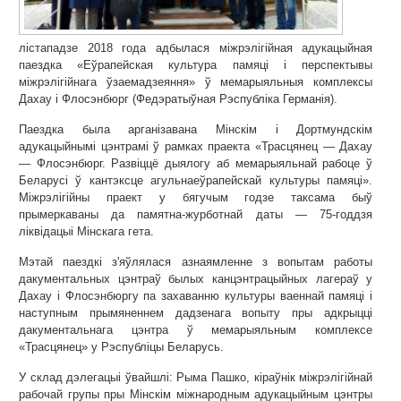
лістападзе 2018 года адбылася міжрэлігійная адукацыйная
паездка «Еўрапейская культура памяці і перспектывы
міжрэлігійнага ўзаемадзеяння» ў мемарыяльныя комплексы
Дахау і Флосэнбюрг (Федэратыўная Рэспубліка Германія).
Паездка была арганізавана Мінскім і Дортмундскім
адукацыйнымі цэнтрамі ў рамках праекта «Трасцянец — Дахау
— Флосэнбюрг. Развіццё дыялогу аб мемарыяльнай рабоце ў
Беларусі ў кантэксце агульнаеўрапейскай культуры памяці».
Міжрэлігійны праект у бягучым годзе таксама быў
прымеркаваны да памятна-журботнай даты — 75-годдзя
ліквідацыі Мінскага гета.
Мэтай паездкі з'яўлялася азнаямленне з вопытам работы
дакументальных цэнтраў былых канцэнтрацыйных лагераў у
Дахау і Флосэнбюргу па захаванню культуры ваеннай памяці і
наступным прымяненнем дадзенага вопыту пры адкрыцці
дакументальнага цэнтра ў мемарыяльным комплексе
«Трасцянец» у Рэспубліцы Беларусь.
У склад дэлегацыі ўвайшлі: Рыма Пашко, кіраўнік міжрэлігійнай
рабочай групы пры Мінскім міжнародным адукацыйным цэнтры