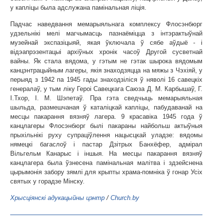
у капліцы была адслужана памінальная ліція.
Падчас наведвання мемарыяльнага комплексу Флосэнбюрг
удзельнікі мелі магчымасць пазнаёміцца з інтэрактыўнай
музейнай экспазіцыяй, якая ўключала ў сябе аўдыё - і
відэапрэзентацыі архіўных хронік часоў Другой сусветнай
вайны. Як стала вядома, у гэтым не гэтак шырока вядомым
канцэнтрацыйным лагеры, якія знаходзяцца на мяжы з Чэхіяй, у
перыяд з 1942 па 1945 гады знаходзіліся ў няволі 16 савецкіх
генералаў, у тым ліку Героі Савецкага Саюза Д. М. Карбышаў, Г.
І.Тхор, І. М. Шэпетаў. Пра гэта сведчыць мемарыяльная
шыльда, размешчаная ў каталіцкай капліцы, пабудаванай на
месцы пакарання вязняў лагера. 9 красавіка 1945 года ў
канцлагеры Флосэнбюрг былі пакараны найбольш актыўныя
прыхільнікі руху супраціўлення нацысцкай уладзе: вядомы
нямецкі багаслоў і пастар Дзітрых Банхёфер, адмірал
Вільгельм Канарыс і іншыя. На месцы пакарання вязняў
канцлагера была ўзнесена памінальная малітва і здзейснена
цырымонія забору зямлі для крыпты храма-помніка ў гонар Усіх
святых у горадзе Мінску.
Хрысціянскі адукацыйны цэнтр
/
Church.by