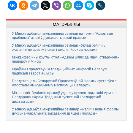
МАТЭРЫЯЛЫ
У Мінску адбыўся міжрэлігійны семінар на тэму «"Адкрытыя
праблемы" этыкі ў душапастырскай працы»
У Мінску адбыўся міжрэлігійны семінар «Уклад рэлігій у
экалагічную асвету ў сям'і і школе. Крок за крокам»
Міжканфесійны круглы стол «Адзіны шлях да міру і стварэння»
прайшоў у Мінску
Кіраўнікі і прадстаўнікі традыцыйных канфесій Беларусі
падпісалі зварот аб міры
Прадстаяцель Беларускай Праваслаўнай Царквы сустрэўся з
Апостальскім нунцыем у Рэспубліцы Беларусь
Мітрапаліт Веніямін прыняў удзел у прэзентацыі кнігі Армэна
Сардарава «Храм. Традыцыі сусветнай і беларускай
архітэктуры»
У Мінску адбыўся міжрэлігійны семинар «Рэлігіі і новыя формы
духоўна-маральнага выхавання дзяцей і моладзі»