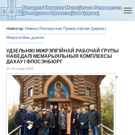
Беларускі Экзархат Маскоўскага Патрыярхата
(Беларуская Праваслаўная Царква)
Навіны
Беларуская Праваслаўная Царква
Навігатар:
/
/
Міжрэлігійны дыялог
УДЗЕЛЬНІКІ МІЖРЭЛІГІЙНАЙ РАБОЧАЙ ГРУПЫ
НАВЕДАЛІ МЕМАРЫЯЛЬНЫЯ КОМПЛЕКСЫ
ДАХАУ І ФЛОСЭНБЮРГ
25 лістапада 2018
У