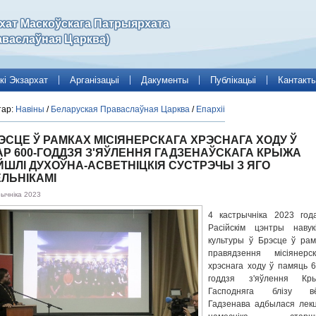
рхат Маскоўскага Патрыярхата
аваслаўная Царква)
кі Экзархат
Арганізацыі
Дакументы
Публікацыі
Кантакт
тар:
Навіны
/
Беларуская Праваслаўная Царква
/
Епархіі
ЭСЦЕ Ў РАМКАХ МІСІЯНЕРСКАГА ХРЭСНАГА ХОДУ Ў
АР 600-ГОДДЗЯ З'ЯЎЛЕННЯ ГАДЗЕНАЎСКАГА КРЫЖА
ЙШЛІ ДУХОЎНА-АСВЕТНІЦКІЯ СУСТРЭЧЫ З ЯГО
ЛЬНІКАМІ
рычніка 2023
4 кастрычніка 2023 год
Расійскім цэнтры навук
культуры ў Брэсце ў рам
правядзення місіянерск
хрэснага ходу ў памяць 6
годдзя з'яўлення Кр
Гасподняга блізу вё
Гадзенава адбылася лек