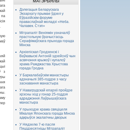
ні
МАТЭРЫЯЛЫ
ага
Дэлегацыя Беларускага
ай
Экзархату прымае ўдзел у
 па
Еўразійскім форуме
сія
праваслаўнай моладзі «Неба.
Чалавек. Стэп»
.
Мітрапаліт Веніямін узначаліў
кую
прастольную ўрачыстасць
Серафімаўскага прыхода горада
маў
Мінска
Архіепіскап Гродзенскі і
ыяй
Ваўкавыскі Антоній здзейсніў чын
асвячэння крыжоў і купалоў
кай
храма Ражджаства Хрыстова
цыі
горада Гродна
ў з
У Баркалабаўскім манастыры
уры
адзначылі 385-годдзе з часу
ння
заснавання манастыра
ага
У Навагрудскай епархіі пройдзе
ны.
хрэсны ход у гонар 25-годдзя
аму
адраджэння Лаўрышаўскага
манастыра
лер
У прыходзе храма свяціцеля
Мікалая Японскага горада Мінска
адкрыўся экалагічны дворык
У Нядзелю 7-ю пасля
Пяцідзесятніцы Мітрапаліт