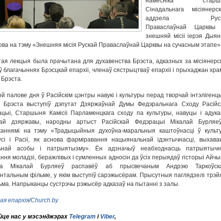
намесніка старшы
Сінадальнага місіянерск
аддзела Руск
Праваслаўнай Царквы
знешняй місіі іерэя Дыяні
ва на тэму «Знешняя місія Рускай Праваслаўнай Царквы на сучасным этапе»
ая лекцыя была прачытана для духавенства Брэста, адказных за місіянерс
ў благачыннях Брэсцкай епархіі, членаў сястрыцтваў епархіі і прыхаджан хра
 Брэста.
ой палове дня ў Расійскім цэнтры навукі і культуры перад творчай інтэлігенц
а Брэста выступіў дэпутат Дзяржаўнай Думы Федэральнага Сходу Расійс
цыі, Старшыня Камісіі Парламенцкага сходу па культуры, навуцы і адука
ай дзяржавы, народны артыст Расійскай Федэрацыі Мікалай Бурляе
жаннямі на тэму «Традыцыйныя духоўна-маральныя каштоўнасці ў культ
сі і Расіі, як аснова фарміравання нацыянальнай ідэнтычнасці, выхава
ьнай асобы і патрыятызму». Ён адзначыў неабходнасць патрыятычн
ння моладзі, беражлівых і сумленных адносін да ўсіх перыядаў гісторыі Айчы
ма Мікалай Бурляеў распавёў аб прысвечаным Андрэю Таркоўск
нтальным фільме, у якім выступіў сарэжысёрам. Прысутныя паглядзелі трэй
ьма. Напрыканцы сустрэчы рэжысёр адказаў на пытанні з залы.
ая епархія
/
Church.by
це нас у мэсэнджэрах
Telegram
і
Viber
,