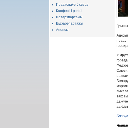
Праваслаўе ў свеце
Канфесіі і рэлігіі
Фотарэпартажы
Відэарэпартажы
Грышко
Анонсы
Адкрыт
працу 
горада
У друг
горад
Федэра
Саюзн
разва
Белару
марал
выхава
Такса
дакуме
да філ
Брэсцк
Чытай