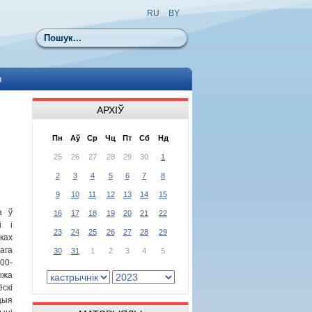
RU
|
BY
Пошук
ы
АРХІЎ
Пн
Аў
Ср
Чц
Пт
Сб
Нд
25
26
27
28
29
30
1
2
3
4
5
6
7
8
9
10
11
12
13
14
15
а ў
16
17
18
19
20
21
22
і і
23
24
25
26
27
28
29
ках
ага
30
31
1
2
3
4
5
00-
ыжа
скі
цыя