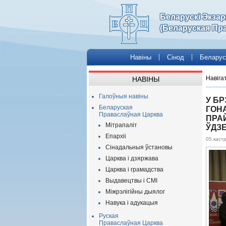
Беларускі Экза
(Беларуская Пр
Навіны
Сінод
Беларус
Навіга
НАВІНЫ
Галоўныя навіны
У БР
Беларуская
ГОН
Праваслаўная Царква
ПРА
Мітрапаліт
ЎДЗЕ
Епархіі
05 каст
Сінадальныя ўстановы
Царква і дзяржава
Царква і грамадства
Выдавецтвы і СМІ
Міжрэлігійны дыялог
Навука і адукацыя
Руская
Праваслаўная Царква