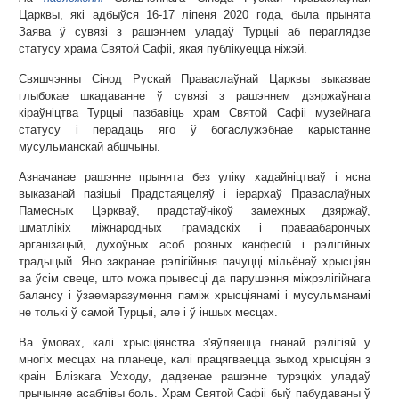
Царквы, які адбыўся 16-17 ліпеня 2020 года, была прынята
Заява ў сувязі з рашэннем уладаў Турцыі аб пераглядзе
статусу храма Святой Сафіі, якая публікуецца ніжэй.
Свяшчэнны Сінод Рускай Праваслаўнай Царквы выказвае
глыбокае шкадаванне ў сувязі з рашэннем дзяржаўнага
кіраўніцтва Турцыі пазбавіць храм Святой Сафіі музейнага
статусу і перадаць яго ў богаслужэбнае карыстанне
мусульманскай абшчыны.
Азначанае рашэнне прынята без уліку хадайніцтваў і ясна
выказанай пазіцыі Прадстаяцеляў і іерархаў Праваслаўных
Памесных Цэркваў, прадстаўнікоў замежных дзяржаў,
шматлікіх міжнародных грамадскіх і праваабарончых
арганізацый, духоўных асоб розных канфесій і рэлігійных
традыцый. Яно закранае рэлігійныя пачуцці мільёнаў хрысціян
ва ўсім свеце, што можа прывесці да парушэння міжрэлігійнага
балансу і ўзаемаразумення паміж хрысціянамі і мусульманамі
не толькі ў самой Турцыі, але і ў іншых месцах.
Ва ўмовах, калі хрысціянства з'яўляецца гнанай рэлігіяй у
многіх месцах на планеце, калі працягваецца зыход хрысціян з
краін Блізкага Усходу, дадзенае рашэнне турэцкіх уладаў
прычыняе асаблівы боль. Храм Святой Сафіі быў пабудаваны ў