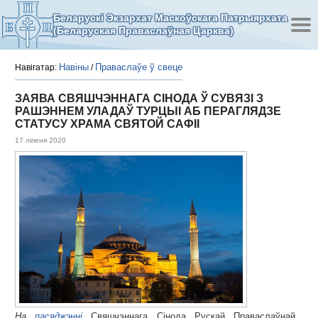
Беларускі Экзархат Маскоўскага Патрыярхата
(Беларуская Праваслаўная Царква)
Навіны
Праваслаўе ў свеце
Навігатар:
/
ЗАЯВА СВЯШЧЭННАГА СІНОДА Ў СУВЯЗІ З
РАШЭННЕМ УЛАДАЎ ТУРЦЫІ АБ ПЕРАГЛЯДЗЕ
СТАТУСУ ХРАМА СВЯТОЙ САФІІ
17 ліпеня 2020
На
пасяджэнні
Свяшчэннага Сінода Рускай Праваслаўнай