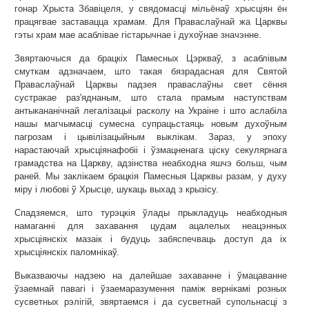
гонар Хрыста Збавіцеля, у свядомасці мільёнаў хрысціян ён
працягвае заставацца храмам. Для Праваслаўнай жа Царквы
гэты храм мае асаблівае гістарычнае і духоўнае значэнне.
Звяртаючыся да брацкіх Памесных Цэркваў, з асаблівым
смуткам адзначаем, што такая бязрадасная для Святой
Праваслаўнай Царквы падзея праваслаўны свет сёння
сустракае раз'яднаным, што стала прамым наступствам
антыкананічнай легалізацыі расколу на Украіне і што аслабіла
нашы магчымасці сумесна супрацьстаяць новым духоўным
пагрозам і цывілізацыйным выклікам. Зараз, у эпоху
нарастаючай хрысціянафобіі і ўзмацненага ціску секулярнага
грамадства на Царкву, адзінства неабходна яшчэ больш, чым
раней. Мы заклікаем брацкія Памесныя Царквы разам, у духу
міру і любові ў Хрысце, шукаць выхад з крызісу.
Спадзяемся, што турэцкія ўлады прыкладуць неабходныя
намаганні для захавання цудам ацалелых неацэнных
хрысціянскіх мазаік і будуць забяспечваць доступ да іх
хрысціянскіх паломнікаў.
Выказваючы надзею на далейшае захаванне і ўмацаванне
ўзаемнай павагі і ўзаемаразумення паміж вернікамі розных
сусветных рэлігій, звяртаемся і да сусветнай супольнасці з