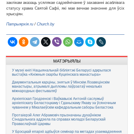
заклікам аказаць усялякае садзейнічанне ў захаванні асаблівага
статусу храма Святой Сафіі, які мае вечнае значэнне для ўсіх
хрысціян.
Патрыярхія.ru
/
Church.by
МАТЭРЫЯЛЫ
У музеі кнігі Нацыянальнай бібліятэкі Беларусі адкрылася
выстаўка «Кніжныя скарбы Куцеінскага манастыра»
Дакументальныя карціны, знятыя ў Мінскім Лізавецінскім
манастыры, атрымалі дыпломы лаўрэатаў некалькіх
міжнародных фестываляў
Архіепіскап Гродзенскі і Ваўкавыскі Антоній саслужыў
архіепіскапу Беластоцкаму і Гданьскаму Якаву за ўсяночным
чуваннем у Мікалаеўскім кафедральным саборы Беластока
Протаіерэй Алег Абрамовіч прызначаны духаўніком
Сінадальнага аддзела па справах моладзі Беларускай
Праваслаўнай Царквы
У Брэсцкай епархіі адбыўся семінар па метадах узаемадзеяння