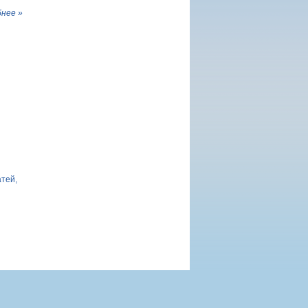
нее »
атей,