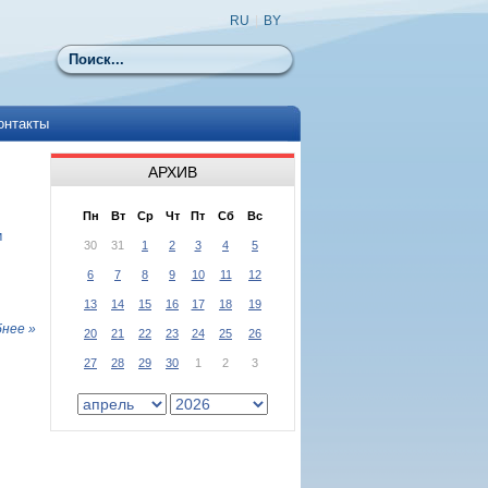
RU
|
BY
Поиск
онтакты
АРХИВ
Пн
Вт
Ср
Чт
Пт
Сб
Вс
м
30
31
1
2
3
4
5
6
7
8
9
10
11
12
13
14
15
16
17
18
19
нее »
20
21
22
23
24
25
26
27
28
29
30
1
2
3