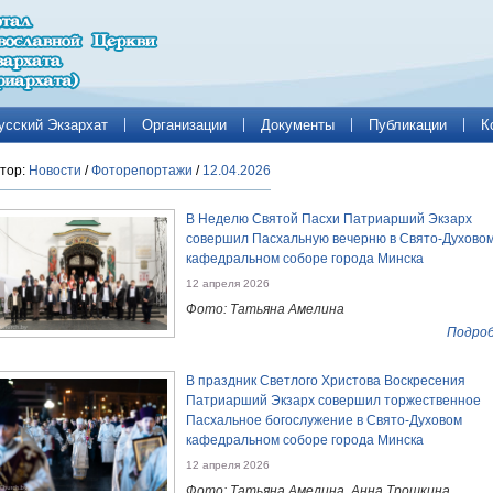
усский Экзархат
Организации
Документы
Публикации
К
тор:
Новости
/
Фоторепортажи
/
12.04.2026
В Неделю Святой Пасхи Патриарший Экзарх
совершил Пасхальную вечерню в Свято-Духово
кафедральном соборе города Минска
12 апреля 2026
Фото: Татьяна Амелина
Подроб
В праздник Светлого Христова Воскресения
Патриарший Экзарх совершил торжественное
Пасхальное богослужение в Свято-Духовом
кафедральном соборе города Минска
12 апреля 2026
Фото: Татьяна Амелина, Анна Трошкина