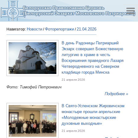
Белорусская Православная Церковь
(Белорусский Экзархат Московского Патриархата)
Новости
Фоторепортажи
21.04.2026
Навигатор:
/
/
В день Радоницы Патриарший
Экзарх совершил Божественную
литургию в храме в честь
Воскрешения праведного Лазаря
Четверодневного на Северном
кладбище города Минска
21 апреля 2026
Фото: Тимофей Петроневич
Подробнее »
В Свято‑Успенском Жировичском
монастыре прошли апрельские
«Молодежные монастырские
духовные выходные»
21 апреля 2026