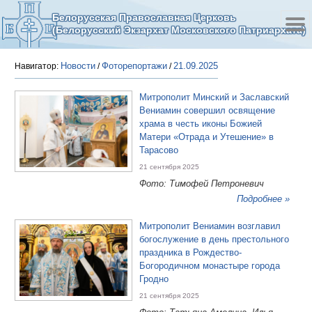
Белорусская Православная Церковь
(Белорусский Экзархат Московского Патриархата)
Новости
Фоторепортажи
21.09.2025
Навигатор:
/
/
Митрополит Минский и Заславский
Вениамин совершил освящение
храма в честь иконы Божией
Матери «Отрада и Утешение» в
Тарасово
21 сентября 2025
Фото: Тимофей Петроневич
Подробнее »
Митрополит Вениамин возглавил
богослужение в день престольного
праздника в Рождество-
Богородичном монастыре города
Гродно
21 сентября 2025