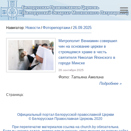
Белорусская Православная Церковь
(Белорусский Экзархат Московского Патриархата)
Новости
Фоторепортажи
26.09.2025
Навигатор:
/
/
Митрополит Вениамин совершил
чин на основание церкви в
строящемся храме в честь
святителя Николая Японского в
городе Минске
26 сентября 2025
Фото: Татьяна Амелина
Подробнее »
Страница:
Официальный портал Белорусской православной Церкви
© Белорусская Православная Церковь 2020
При перепечатке материалов ссылка на
church.by
обязательна.