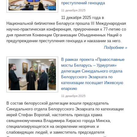
преступлений геноцида
11 декабря 2025
11 декабря 2025 года в
Национальной библиотеке Беларуси прошла III Международная
научно-практическая конференция, приуроченная к 77-летию со
дня принятия Конвенции Организации Объединенных Наций о
предупреждении преступления геноцида и наказании за него.
Подробнее »
В рамках проекта «Православные
мосты Беларусь – Удмуртия»
делегация Синодального отдела
Белорусского Экзархата по
катехизации посещает Ижевскую
епархию
11 декабря 2025
В состав белорусской делегации вошли председатель
Синодального отдела Белорусского Экзархата по катехизации
иерей Стефан Воропай, настоятель прихода храма
священномученика Владимира Хираско города Минска,
специализирующегося на окормлении незрячих и
слабовидящих людей, и заместитель председателя