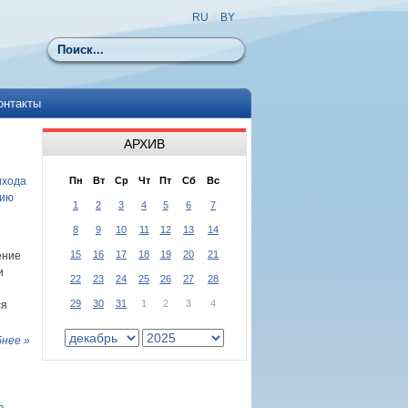
RU
|
BY
Поиск
онтакты
АРХИВ
ихода
Пн
Вт
Ср
Чт
Пт
Сб
Вс
цию
1
2
3
4
5
6
7
8
9
10
11
12
13
14
15
16
17
18
19
20
21
ение
и
22
23
24
25
26
27
28
29
30
31
1
2
3
4
ся
нее »