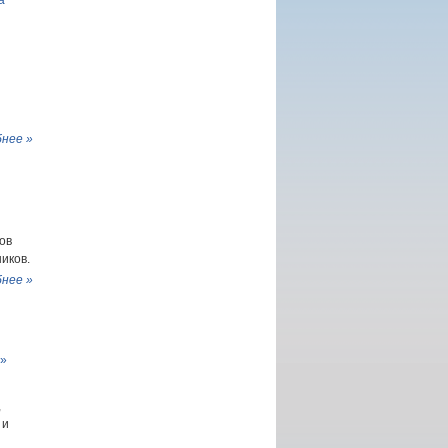
а
нее »
ов
иков.
нее »
т»
,
 и