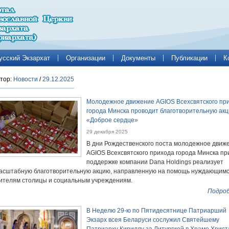
усский Экзархат
Организации
Документы
Публикации
К
тор:
Новости
/
29.12.2025
Молодежное движение AGIOS Всехсвятского пр
города Минска проводит благотворительную ак
«Доброе сердце»
29 декабря 2025
В дни Рождественского поста молодежное движ
AGIOS Всехсвятского прихода города Минска пр
поддержке компании Dana Holdings реализует
асштабную благотворительную акцию, направленную на помощь нуждающим
ителям столицы и социальным учреждениям.
Подроб
В Неделю 29-ю по Пятидесятнице Патриарший
Экзарх всея Беларуси сослужил Святейшему