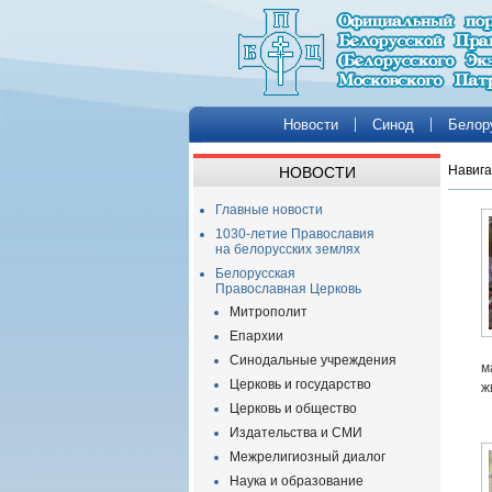
Новости
Синод
Белор
Навига
НОВОСТИ
Главные новости
1030-летие Православия
на белорусских землях
Белорусская
Православная Церковь
Митрополит
Епархии
Синодальные учреждения
м
Церковь и государство
ж
Церковь и общество
Издательства и СМИ
Межрелигиозный диалог
Наука и образование