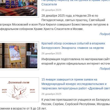
Патриарху Кириллу за Литургией в Храме Христ
Спасителя
29 декабря 2025
28 декабря 2025 года, в Неделю 29-ю по
Пятидесятнице, святых праотец, Святейший
атриарх Московский и всея Руси Кирилл совершил Божественную литургию в
афедральном соборном Храме Христа Спасителя в Москве.
Подроб
Краткий обзор основных событий в епархиях
Белорусского Экзархата: главное за неделю
29 декабря 2025
Информация подготовлена по материалам сайт
епархий и других официальных интернет-источн
Подроб
15 января завершится прием заявок на
Международный конкурс исследовательских и
творческих литературных работ «Духовный све
29 декабря 2025
К участию приглашаются учащиеся из Беларуси
России, Сербии, Сербской Республики, Молдовы
рмении в возрасте от 9 до 18 лет.