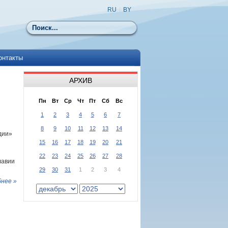
RU
|
BY
Поиск
онтакты
АРХИВ
Пн
Вт
Ср
Чт
Пт
Сб
Вс
1
2
3
4
5
6
7
8
9
10
11
12
13
14
дии»
15
16
17
18
19
20
21
22
23
24
25
26
27
28
лавии
29
30
31
1
2
3
4
нее »