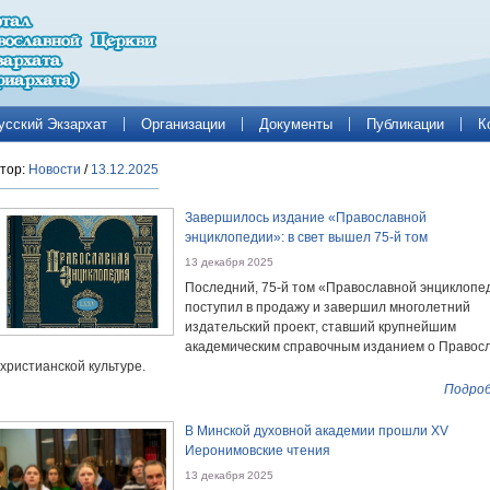
усский Экзархат
Организации
Документы
Публикации
К
тор:
Новости
/
13.12.2025
Завершилось издание «Православной
энциклопедии»: в свет вышел 75-й том
13 декабря 2025
Последний, 75-й том «Православной энциклопе
поступил в продажу и завершил многолетний
издательский проект, ставший крупнейшим
академическим справочным изданием о Правос
 христианской культуре.
Подроб
В Минской духовной академии прошли XV
Иеронимовские чтения
13 декабря 2025