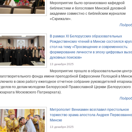
Мероприятие было организовано кафедрой
библеистики и богословия Минской духовной
академии совместно с библейским журналом
«Скрижали».
Подроб
В рамках XI Белорусских образовательных
Рождественских чтений в Минске состоялся кру
стол на тему «Просвещение и современность:
формирование личности в эпоху цифровых вызо
духовных поисков»
13 декабря 2025
Мероприятие прошло в образовательном центр
лаготворительного фонда имени преподобной Евфросинии Полоцкой в Минск
ключило в свою работу ежегодное отчетное собрание руководителей епархи
тделов по делам молодежи Белорусской Православной Церкви (Белорусского
кзархата Московского Патриархата).
Подроб
Митрополит Вениамин возглавил престольное
торжество храма апостола Андрея Первозванно
Минске
13 декабря 2025