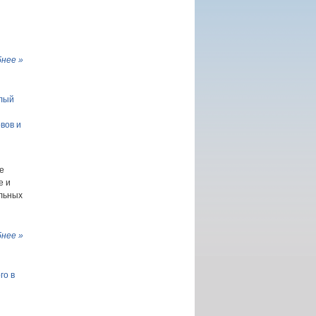
нее »
глый
вов и
е
е и
альных
нее »
го в