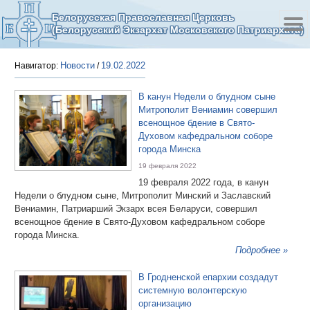
Белорусская Православная Церковь
(Белорусский Экзархат Московского Патриархата)
Новости
19.02.2022
Навигатор:
/
В канун Недели о блудном сыне
Митрополит Вениамин совершил
всенощное бдение в Свято-
Духовом кафедральном соборе
города Минска
19 февраля 2022
19 февраля 2022 года, в канун
Недели о блудном сыне, Митрополит Минский и Заславский
Вениамин, Патриарший Экзарх всея Беларуси, совершил
всенощное бдение в Свято-Духовом кафедральном соборе
города Минска.
Подробнее »
В Гродненской епархии создадут
системную волонтерскую
организацию