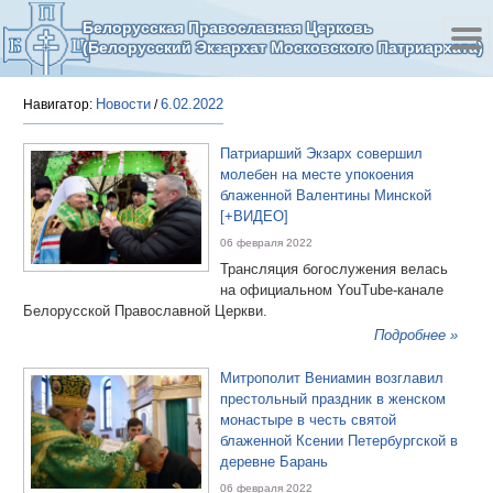
Белорусская Православная Церковь
(Белорусский Экзархат Московского Патриархата)
Новости
6.02.2022
Навигатор:
/
Патриарший Экзарх совершил
молебен на месте упокоения
блаженной Валентины Минской
[+ВИДЕО]
06 февраля 2022
Трансляция богослужения велась
на официальном YouTube-канале
Белорусской Православной Церкви.
Подробнее »
Митрополит Вениамин возглавил
престольный праздник в женском
монастыре в честь святой
блаженной Ксении Петербургской в
деревне Барань
06 февраля 2022