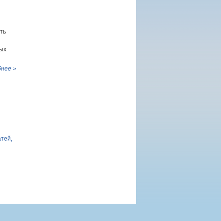
ть
ных
нее »
атей,