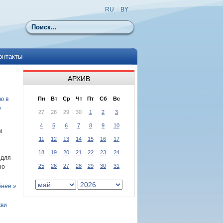
RU
|
BY
Поиск
онтакты
АРХИВ
ю в
Пн
Вт
Ср
Чт
Пт
Сб
Вс
»
27
28
29
30
1
2
3
4
5
6
7
8
9
10
м
11
12
13
14
15
16
17
-
18
19
20
21
22
23
24
 для
25
26
27
28
29
30
31
но
нее »
кви