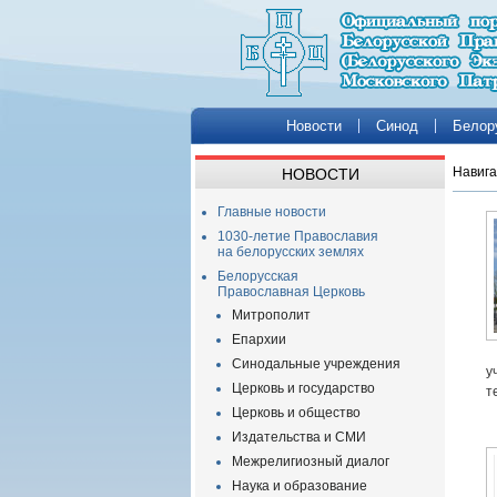
Новости
Синод
Белор
Навига
НОВОСТИ
Главные новости
1030-летие Православия
на белорусских землях
Белорусская
Православная Церковь
Митрополит
Епархии
Синодальные учреждения
у
Церковь и государство
т
Церковь и общество
Издательства и СМИ
Межрелигиозный диалог
Наука и образование