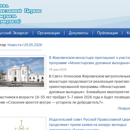
усский Экзархат
Организации
Документы
Публикации
К
тор:
Новости
/
29.05.2026
В Жировичском монастыре приглашают к участи
программе «Монастырские духовные выходные
29 мая 2026
В Свято-Успенском Жировичском митрополичье
монастыре продолжается реализация практико
ориентированной программы «Монастырские
духовные выходные». Ближайшее мероприятие
частников в возрасте 18–55 лет пройдет 5–7 июня 2026 года и будет посвяще
еме «Спасение кроется внутри — устарела ли добродетель?».
Подроб
Издательский совет Русской Православной Цер
продолжает прием заявок на конкурс молодых