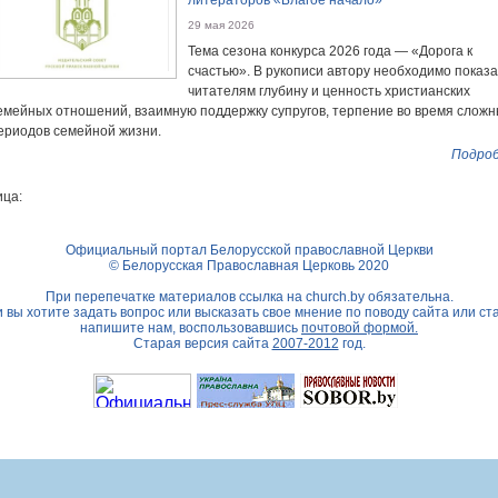
литераторов «Благое начало»
29 мая 2026
Тема сезона конкурса 2026 года — «Дорога к
счастью». В рукописи автору необходимо показа
читателям глубину и ценность христианских
емейных отношений, взаимную поддержку супругов, терпение во время слож
ериодов семейной жизни.
Подроб
ца:
Официальный портал Белорусской православной Церкви
© Белорусская Православная Церковь 2020
При перепечатке материалов ссылка на
church.by
обязательна.
 вы хотите задать вопрос или высказать свое мнение по поводу сайта или ст
напишите нам, воспользовавшись
почтовой формой.
Старая версия сайта
2007-2012
год.