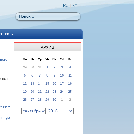
RU
|
BY
Поиск
онтакты
АРХИВ
ного
Пн
Вт
Ср
Чт
Пт
Сб
Вс
29
30
31
1
2
3
4
5
6
7
8
9
10
11
и под
12
13
14
15
16
17
18
19
20
21
22
23
24
25
26
27
28
29
30
1
2
нее »
форум