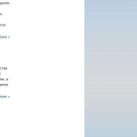
дания,
х
тол
нее »
ства
й
ие, а
имени
нее »