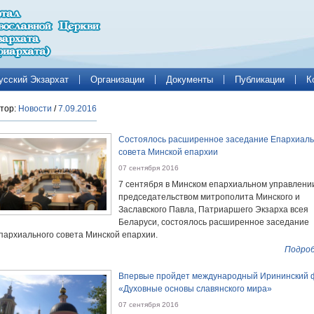
усский Экзархат
Организации
Документы
Публикации
К
тор:
Новости
/
7.09.2016
Состоялось расширенное заседание Епархиаль
совета Минской епархии
07 сентября 2016
7 сентября в Минском епархиальном управлени
председательством митрополита Минского и
Заславского Павла, Патриаршего Экзарха всея
Беларуси, состоялось расширенное заседание
пархиального совета Минской епархии.
Подроб
Впервые пройдет международный Ирининский 
«Духовные основы славянского мира»
07 сентября 2016