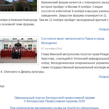
Ирининский форум начнется с пленарного засе
которое пройдет в Москве 8 ноября. Секции
состоятся в Витебске 9 ноября в высших учебны
заведениях. Закрытие форума планируется 11
оября в Нижнем Новгороде. Там же 12 ноября пройдет молодежный круглый с
о основной теме форума.
Подроб
Состоялся визит митрополита Павла в город
Молодечно
07 сентября 2016
Глава Минской митрополии посетил храм Рожде
Христова, строящийся Успенский кафедральны
собор, Молодечненское епархиальное управлен
также государственный музыкальный колледж 
.К. Огинского и Дворец культуры.
Подроб
ца:
Официальный портал Белорусской православной Церкви
© Белорусская Православная Церковь 2020
При перепечатке материалов ссылка на
church.by
обязательна.