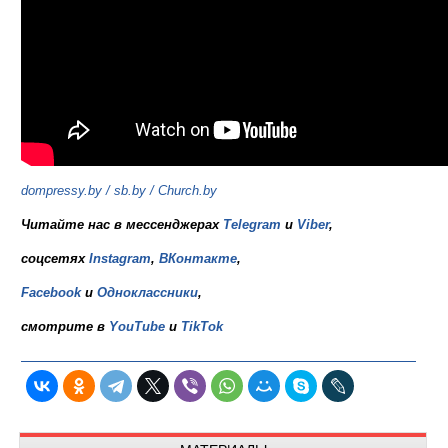
dompressy.by
/
sb.by
/
Church.by
Читайте нас в мессенджерах
Telegram
и
Viber
,
соцсетях
Instagram
,
ВКонтакте
,
Facebook
и
Одноклассники
,
смотрите в
YouTube
и
TikTok