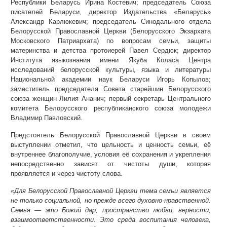
Республики Беларусь Ирина Костевич; председатель Союза
писателей Беларуси, директор Издательства «Беларусь»
Александр Карлюкевич; председатель Синодального отдела
Белорусской Православной Церкви (Белорусского Экзархата
Московского Патриархата) по вопросам семьи, защиты
материнства и детства протоиерей Павел Сердюк; директор
Института языкознания имени Якуба Коласа Центра
исследований белорусской культуры, языка и литературы
Национальной академии наук Беларуси Игорь Копылов;
заместитель председателя Совета старейшин Белорусского
союза женщин Лилия Ананич; первый секретарь Центрального
комитета Белорусского республиканского союза молодежи
Владимир Павловский.
Предстоятель Белорусской Православной Церкви в своем
выступлении отметил, что цельность и ценность семьи, её
внутреннее благополучие, условия её сохранения и укрепления
непосредственно зависят от чистоты души, которая
проявляется и через чистоту слова.
«Для Белорусской Православной Церкви тема семьи является
не только социальной, но прежде всего духовно-нравственной.
Семья — это Божий дар, пространство любви, верности,
взаимоответственности. Это среда воспитания человека,