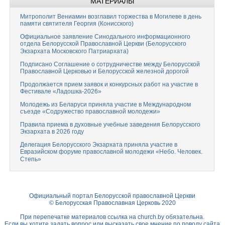
МАТЕРИАЛЫ
Митрополит Вениамин возглавил торжества в Могилеве в день
памяти святителя Георгия (Конисского)
Официальное заявление Синодального информационного
отдела Белорусской Православной Церкви (Белорусского
Экзархата Московского Патриархата)
Подписано Соглашение о сотрудничестве между Белорусской
Православной Церковью и Белорусской железной дорогой
Продолжается прием заявок и конкурсных работ на участие в
Фестивале «Ладошка-2026»
Молодежь из Беларуси приняла участие в Международном
съезде «Содружество православной молодежи»
Правила приема в духовные учебные заведения Белорусского
Экзархата в 2026 году
Делегация Белорусского Экзархата приняла участие в
Евразийском форуме православной молодежи «Небо. Человек.
Степь»
Официальный портал Белорусской православной Церкви
© Белорусская Православная Церковь 2020
При перепечатке материалов ссылка на
church.by
обязательна.
Если вы хотите задать вопрос или высказать свое мнение по поводу сайта