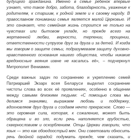
будущего гражданина. Именно в семье ребенок впервые
узнает, что такое добро, забота, благодарность, уважение к
родителям, к старшим, к родной земле и к своему народу. В
православном понимании семья является малой Церковью. И
это означает, что семейная жизнь строится не только на
чувствах или бытовом укладе, но прежде всего на
жертвенной любви, верности, терпении, прощении,
ответственности супругов друг за друга и за детей. И когда
мы говорим о защите семьи, подразумеваем защиту духовно-
нравственного основания нашего общества, чтобы никакие
вредоносные веяния извне не касались её»,
– подчеркнул
Митрополит Вениамин.
Среди важных задач по сохранению и укреплению семей
Патриарший Экзарх всея Беларуси выделил сохранение
чистоты слова во всех её проявлениях, особенно в общении
между самыми близкими людьми:
«С помощью слова мы
делимся знаниями, выражаем любовь и поддержку,
вдохновляем друг друга и создаем нечто прекрасное. Слово —
это огромная сила, которая, к сожалению, может быть
обращена и во зло, если речь наполняется грубостью,
сквернословием и оскорблением. Отцы Церкви говорили, что
язык — это как обоюдоострый меч. Они советовали обносить
речь двойной оградой: подумать прежде, чем сказать, и