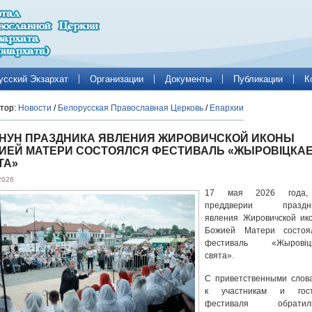
усский Экзархат
Организации
Документы
Публикации
К
тор:
Новости
/
Белорусская Православная Церковь
/
Епархии
АНУН ПРАЗДНИКА ЯВЛЕНИЯ ЖИРОВИЧСКОЙ ИКОНЫ
ИЕЙ МАТЕРИ СОСТОЯЛСЯ ФЕСТИВАЛЬ «ЖЫРОВIЦКА
ТА»
2026
17 мая 2026 года,
преддверии праздн
явления Жировичской ик
Божией Матери состоя
фестиваль «Жыровiц
свята».
С приветственными слов
к участникам и гос
фестиваля обратил