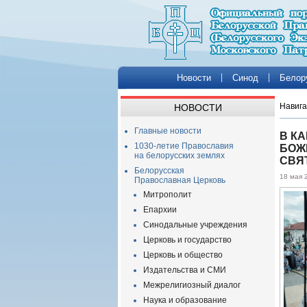
Новости
Синод
Белор
Навига
НОВОСТИ
Главные новости
В К
1030-летие Православия
БОЖ
на белорусских землях
СВЯ
Белорусская
18 мая 
Православная Церковь
Митрополит
Епархии
Синодальные учреждения
Церковь и государство
Церковь и общество
Издательства и СМИ
Межрелигиозный диалог
Наука и образование