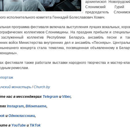
архиепископ Новогрудски
Слонимский Гурий
председатель Слонимск
ого исполнительного комитета Геннадий Болеславович Хомич.
льная программа фестиваля включала выступления лучших вокальных, хоро
ографических коллективов Слонимщины. На праздник прибыли и специаль
: заслуженный коллектив Республики Беларусь ансамбль песни и та
нних войск Министерства внутренних дел и ансамбль «Песняры». Централь
нынешнего концерта стала тематика, посвященная объявленному в Белар
 женщины».
ах фестиваля также работали выставки народного творчества и мастер-кла
родным ремеслам.
епортаж
ичский монастырь
/
Church.by
те нас в мессенджерах
Telegram
и
Viber
,
тях
Instagram
,
ВКонтакте
,
ook
и
Одноклассники
,
ите в
YouTube
и
TikTok