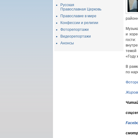
Русская
Православная Церковь
Православие в мире
районн
Конфессии и религии
Музыка
Фоторепортажи
и хоре
Видеорепортажи
гости
Анонсы
внутре
темой 
«Году
В рамк
по на
Фотор
Жиров
Читай
соцсе
Faceb
смотр