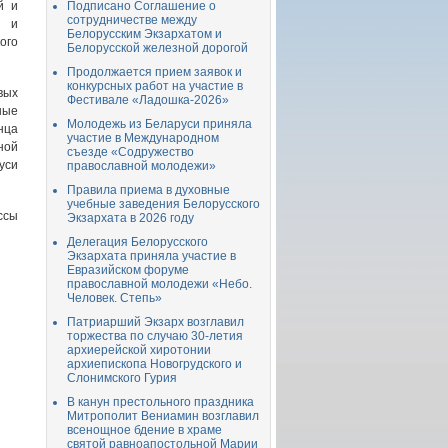
й и
Подписано Соглашение о
сотрудничестве между
 и
Белорусским Экзархатом и
ого
Белорусской железной дорогой
Продолжается прием заявок и
конкурсных работ на участие в
вых
Фестивале «Ладошка-2026»
ные
Молодежь из Беларуси приняла
нца
участие в Международном
ной
съезде «Содружество
уси
православной молодежи»
Правила приема в духовные
учебные заведения Белорусского
ссы
Экзархата в 2026 году
Делегация Белорусского
Экзархата приняла участие в
Евразийском форуме
православной молодежи «Небо.
Человек. Степь»
Патриарший Экзарх возглавил
торжества по случаю 30-летия
архиерейской хиротонии
архиепископа Новогрудского и
Слонимского Гурия
В канун престольного праздника
Митрополит Вениамин возглавил
всенощное бдение в храме
святой равноапостольной Марии