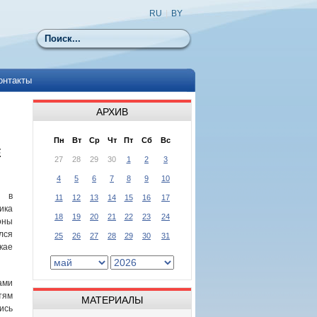
RU
|
BY
Поиск
онтакты
АРХИВ
Пн
Вт
Ср
Чт
Пт
Сб
Вс
Е
27
28
29
30
1
2
3
4
5
6
7
8
9
10
 в
11
12
13
14
15
16
17
ика
18
19
20
21
22
23
24
оны
лся
25
26
27
28
29
30
31
кае
ами
тям
МАТЕРИАЛЫ
ись