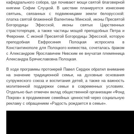
кафедрального собора, где почивают мощи святой благоверной
княгини Софии Слуцкой. В шествии планируется изнесение
святынь, связанных с подвижницами земли белорусской:
платка святой блаженной Валентины Минской, иконы Пресвятой
Богородицы Эфесской, иконы святых Царственных
страстотерпцев, а также частицы мощей преподобных Петра и
Февронии. С иконой Пресвятой Богородицы Эфесской, которую
преподобная Евфросиния Полоцкая испросила в
Константинополе для Полоцкого княжества, сочеталась браком
с Александром Ярославичем Невским ее внучатая племянница
Александра Брячиславовна Полоцкая.
В ходе программы протоиерей Павел Сердюк обратил внимание
на значение традиционной семьи, на духовные основания
супружеского союза и воспитания детей, а также на важность
молитвенной поддержки семьи в современных условиях.
Отдельно был отмечен вклад общественной организации «Фонд
Покров» в продвижение семейных ценностей через социальную
рекламу с обращением «Радость рождается в семье».