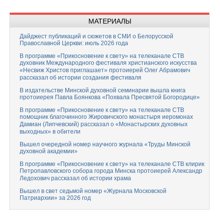
МАТЕРИАЛЫ
Дайджест публикаций и сюжетов в СМИ о Белорусской
Православной Церкви: июль 2026 года
В программе «Прикосновение к свету» на телеканале СТВ
духовник Международного фестиваля христианского искусства
«Несвиж Христов приглашает» протоиерей Олег Абрамович
рассказал об истории создания фестиваля
В издательстве Минской духовной семинарии вышла книга
протоиерея Павла Боянкова «Похвала Пресвятой Богородице»
В программе «Прикосновение к свету» на телеканале СТВ
помощник благочинного Жировичского монастыря иеромонах
Дамиан (Липчевский) рассказал о «Монастырских духовных
выходных» в обители
Вышел очередной номер научного журнала «Труды Минской
духовной академии»
В программе «Прикосновение к свету» на телеканале СТВ клирик
Петропавловского собора города Минска протоиерей Александр
Ледохович рассказал об истории храма
Вышел в свет седьмой номер «Журнала Московской
Патриархии» за 2026 год