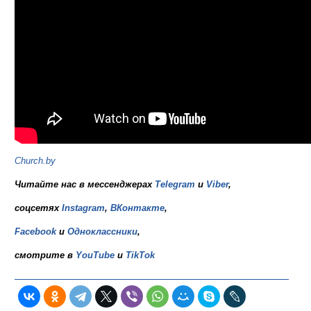
Church.by
Читайте нас в мессенджерах
Telegram
и
Viber
,
соцсетях
Instagram
,
ВКонтакте
,
Facebook
и
Одноклассники
,
смотрите в
YouTube
и
TikTok