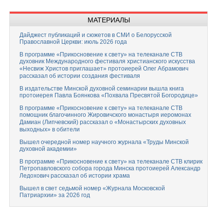
МАТЕРИАЛЫ
Дайджест публикаций и сюжетов в СМИ о Белорусской
Православной Церкви: июль 2026 года
В программе «Прикосновение к свету» на телеканале СТВ
духовник Международного фестиваля христианского искусства
«Несвиж Христов приглашает» протоиерей Олег Абрамович
рассказал об истории создания фестиваля
В издательстве Минской духовной семинарии вышла книга
протоиерея Павла Боянкова «Похвала Пресвятой Богородице»
В программе «Прикосновение к свету» на телеканале СТВ
помощник благочинного Жировичского монастыря иеромонах
Дамиан (Липчевский) рассказал о «Монастырских духовных
выходных» в обители
Вышел очередной номер научного журнала «Труды Минской
духовной академии»
В программе «Прикосновение к свету» на телеканале СТВ клирик
Петропавловского собора города Минска протоиерей Александр
Ледохович рассказал об истории храма
Вышел в свет седьмой номер «Журнала Московской
Патриархии» за 2026 год