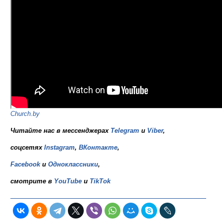
Church.by
Читайте нас в мессенджерах
Telegram
и
Viber
,
соцсетях
Instagram
,
ВКонтакте
,
Facebook
и
Одноклассники
,
смотрите в
YouTube
и
TikTok