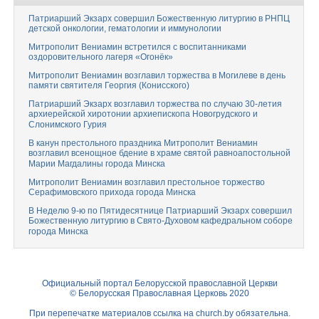
Патриарший Экзарх совершил Божественную литургию в РНПЦ
детской онкологии, гематологии и иммунологии
Митрополит Вениамин встретился с воспитанниками
оздоровительного лагеря «Огонёк»
Митрополит Вениамин возглавил торжества в Могилеве в день
памяти святителя Георгия (Конисского)
Патриарший Экзарх возглавил торжества по случаю 30-летия
архиерейской хиротонии архиепископа Новогрудского и
Слонимского Гурия
В канун престольного праздника Митрополит Вениамин
возглавил всенощное бдение в храме святой равноапостольной
Марии Магдалины города Минска
Митрополит Вениамин возглавил престольное торжество
Серафимовского прихода города Минска
В Неделю 9-ю по Пятидесятнице Патриарший Экзарх совершил
Божественную литургию в Свято-Духовом кафедральном соборе
города Минска
Официальный портал Белорусской православной Церкви
© Белорусская Православная Церковь 2020
При перепечатке материалов ссылка на
church.by
обязательна.