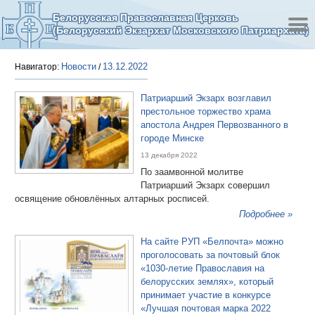
Белорусская Православная Церковь
(Белорусский Экзархат Московского Патриархата)
Новости
13.12.2022
Навигатор:
/
Патриарший Экзарх возглавил
престольное торжество храма
апостола Андрея Первозванного в
городе Минске
13 декабря 2022
По заамвонной молитве
Патриарший Экзарх совершил
освящение обновлённых алтарных росписей.
Подробнее »
На сайте РУП «Белпочта» можно
проголосовать за почтовый блок
«1030-летие Православия на
белорусских землях», который
принимает участие в конкурсе
«Лучшая почтовая марка 2022